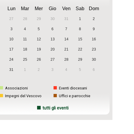
Lun
Mar
Mer
Gio
Ven
Sab
Dom
27
28
29
30
31
1
2
3
4
5
6
7
8
9
10
11
12
13
14
15
16
17
18
19
20
21
22
23
24
25
26
27
28
29
30
31
1
2
3
4
5
6
Associazioni
Eventi diocesani
Impegni del Vescovo
Uffici e parrocchie
tutti gli eventi