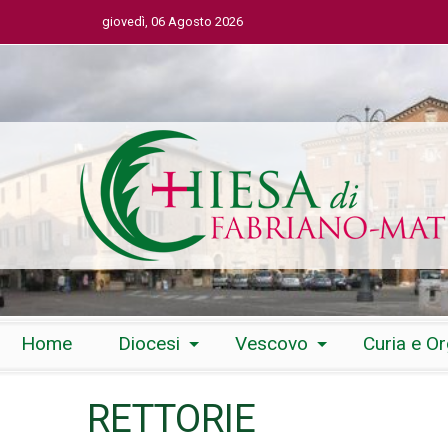
giovedì, 06 Agosto 2026
Skip
Home
Diocesi
Vescovo
Curia e O
to
content