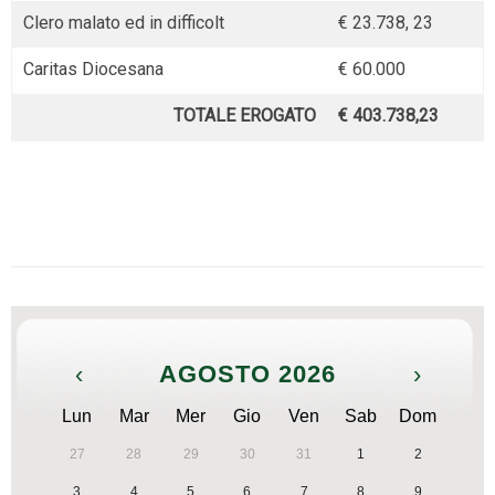
Clero malato ed in difficolt
€ 23.738, 23
Caritas Diocesana
€ 60.000
TOTALE EROGATO
€ 403.738,23
‹
AGOSTO 2026
›
Lun
Mar
Mer
Gio
Ven
Sab
Dom
27
28
29
30
31
1
2
3
4
5
6
7
8
9