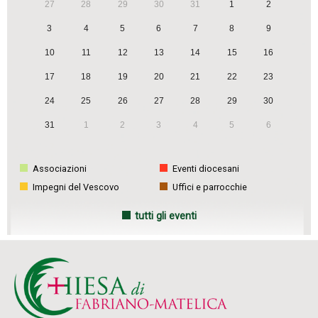
27
28
29
30
31
1
2
v
3
4
5
6
7
8
9
i
g
10
11
12
13
14
15
16
a
17
18
19
20
21
22
23
t
24
25
26
27
28
29
30
i
31
1
2
3
4
5
6
o
n
Associazioni
Eventi diocesani
Impegni del Vescovo
Uffici e parrocchie
tutti gli eventi