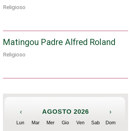
Religioso
Matingou Padre Alfred Roland
Religioso
P
o
s
‹
AGOSTO 2026
›
t
N
Lun
Mar
Mer
Gio
Ven
Sab
Dom
a