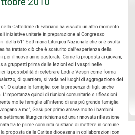
ttobre 2010
 nella Cattedrale di Fabriano ha vissuto un altro momento
i iniziative unitarie in preparazione al Congresso
ori della 61° Settimana Liturgica Nazionale che si è svolta
a ha trattato ciò che è scaturito dall’esperienza della
 per il nuovo anno pastorale. Come la proposta ai giovani,
lus a gruppetti prima delle lezioni ed i vespri nelle
aici la possibilità di celebrare Lodi e Vespri come forma
palazzo, di quartiere, si vada nei luoghi di aggregazione dei
re”. O aiutare le famiglie, con la presenza di figli, anche
. L’importanza quindi di riunioni comunitarie e riflessioni
ente molte famiglie all’interno di una più grande famiglia
i vengano a me”, Gesù per primo amava molto i bambini.
 settimana liturgica richiama ad una rinnovata riflessione
va nata tra le prime comunità cristiane di mettere in comune
 la proposta della Caritas diocesana in collaborazioni con