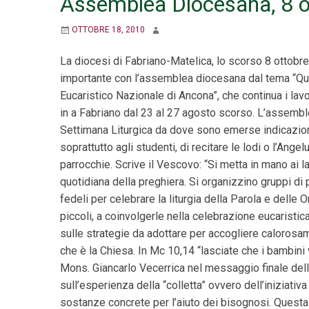
Assemblea Diocesana, 8 o
OTTOBRE 18, 2010
La diocesi di Fabriano-Matelica, lo scorso 8 ottobre
importante con l’assemblea diocesana dal tema “Qual
Eucaristico Nazionale di Ancona”, che continua i lav
in a Fabriano dal 23 al 27 agosto scorso. L’assemble
Settimana Liturgica da dove sono emerse indicazioni
soprattutto agli studenti, di recitare le lodi o l’Ange
parrocchie. Scrive il Vescovo: “Si metta in mano ai l
quotidiana della preghiera. Si organizzino gruppi di 
fedeli per celebrare la liturgia della Parola e delle O
piccoli, a coinvolgerle nella celebrazione eucaristica
sulle strategie da adottare per accogliere calorosam
che è la Chiesa. In Mc 10,14 “lasciate che i bambin
Mons. Giancarlo Vecerrica nel messaggio finale della
sull’esperienza della “colletta” ovvero dell’iniziati
sostanze concrete per l’aiuto dei bisognosi. Questa