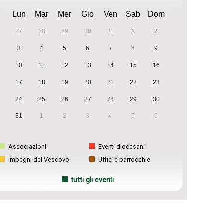
Lun
Mar
Mer
Gio
Ven
Sab
Dom
27
28
29
30
31
1
2
3
4
5
6
7
8
9
10
11
12
13
14
15
16
17
18
19
20
21
22
23
24
25
26
27
28
29
30
31
1
2
3
4
5
6
Associazioni
Eventi diocesani
Impegni del Vescovo
Uffici e parrocchie
tutti gli eventi