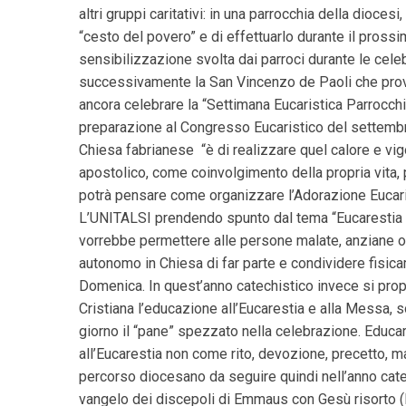
altri gruppi caritativi: in una parrocchia della dioce
“cesto del povero” e di effettuarlo durante il pros
sensibilizzazione svolta dai parroci durante le cele
successivamente la San Vincenzo de Paoli che provv
ancora celebrare la “Settimana Eucaristica Parrocch
preparazione al Congresso Eucaristico del settembr
Chiesa fabrianese “è di realizzare quel calore e vi
apostolico, come coinvolgimento della propria vita, pe
potrà pensare come organizzare l’Adorazione Eucar
L’UNITALSI prendendo spunto dal tema “Eucarestia e
vorrebbe permettere alle persone malate, anziane o 
autonomo in Chiesa di far parte e condividere fisic
Domenica. In quest’anno catechistico invece si prop
Cristiana l’educazione all’Eucarestia e alla Messa, 
giorno il “pane” spezzato nella celebrazione. Educare,
all’Eucarestia non come rito, devozione, precetto, m
percorso diocesano da seguire quindi nell’anno cate
vangelo dei discepoli di Emmaus con Gesù risorto (