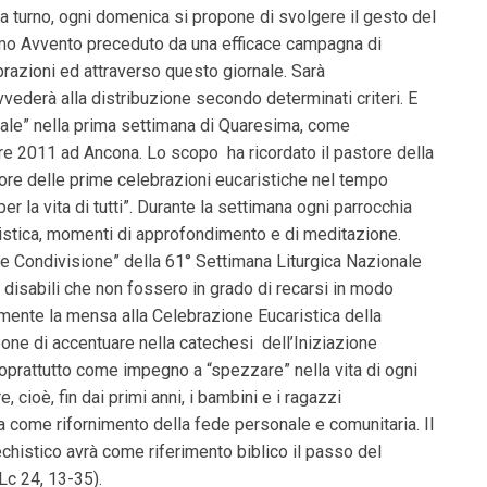
si, a turno, ogni domenica si propone di svolgere il gesto del
simo Avvento preceduto da una efficace campagna di
brazioni ed attraverso questo giornale. Sarà
ederà alla distribuzione secondo determinati criteri. E
iale” nella prima settimana di Quaresima, come
e 2011 ad Ancona. Lo scopo ha ricordato il pastore della
gore delle prime celebrazioni eucaristiche nel tempo
r la vita di tutti”. Durante la settimana ogni parrocchia
istica, momenti di approfondimento e di meditazione.
 Condivisione” della 61° Settimana Liturgica Nazionale
disabili che non fossero in grado di recarsi in modo
amente la mensa alla Celebrazione Eucaristica della
one di accentuare nella catechesi dell’Iniziazione
soprattutto come impegno a “spezzare” nella vita di ogni
 cioè, fin dai primi anni, i bambini e i ragazzi
a come rifornimento della fede personale e comunitaria. Il
chistico avrà come riferimento biblico il passo del
Lc 24, 13-35).