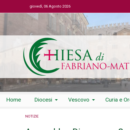
giovedì, 06 Agosto 2026
Skip
Home
Diocesi
Vescovo
Curia e O
to
content
NOTIZIE