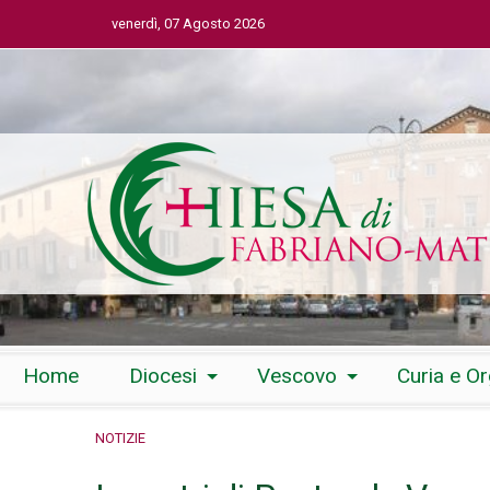
venerdì, 07 Agosto 2026
Skip
Home
Diocesi
Vescovo
Curia e O
to
content
NOTIZIE