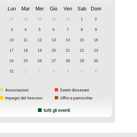
Lun
Mar
Mer
Gio
Ven
Sab
Dom
27
28
29
30
31
1
2
3
4
5
6
7
8
9
10
11
12
13
14
15
16
17
18
19
20
21
22
23
24
25
26
27
28
29
30
31
1
2
3
4
5
6
Associazioni
Eventi diocesani
Impegni del Vescovo
Uffici e parrocchie
tutti gli eventi