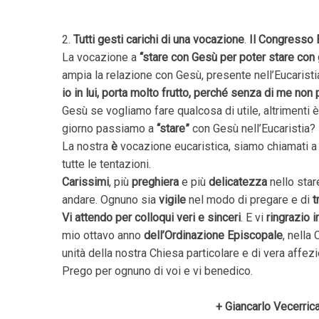
2.
Tutti gesti carichi di una vocazione
.
Il Congresso 
La vocazione a
“stare con Gesù per poter stare con gl
ampia la relazione con Gesù, presente nell’Eucaristia
io in lui, porta molto frutto, perché senza di me non 
Gesù se vogliamo fare qualcosa di utile, altrimenti è
giorno passiamo a
“stare”
con Gesù nell’Eucaristia?
La nostra
è
vocazione eucaristica, siamo chiamati a s
tutte le tentazioni.
Carissimi
, più
preghiera
e più
delicatezza
nello star
andare. Ognuno sia
vigile
nel modo di pregare e di
t
Vi attendo per colloqui veri e sinceri
. E vi
ringrazio
mio ottavo anno
dell’Ordinazione Episcopale
, nella
unità della nostra Chiesa particolare e di vera affez
Prego per ognuno di voi e vi benedico.
+ Giancarlo Vecerric