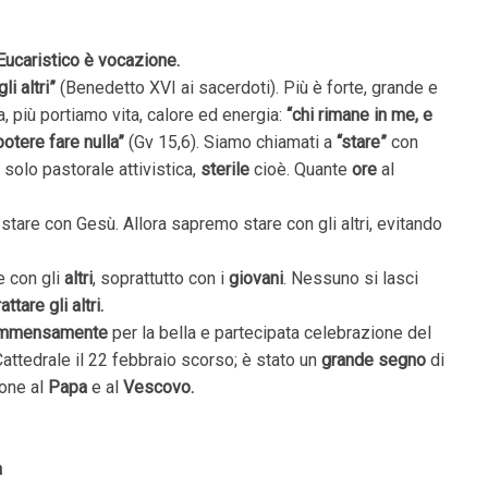
Eucaristico è vocazione.
i altri”
(Benedetto XVI ai sacerdoti). Più è forte, grande e
, più portiamo vita, calore ed energia:
“chi rimane in me, e
potere fare nulla”
(Gv 15,6). Siamo chiamati a
“stare”
con
 solo pastorale attivistica,
sterile
cioè. Quante
ore
al
tare con Gesù. Allora sapremo stare con gli altri, evitando
e con gli
altri
, soprattutto con i
giovani
. Nessuno si lasci
rattare gli altri.
 immensamente
per la bella e partecipata celebrazione del
 Cattedrale il 22 febbraio scorso; è stato un
grande segno
di
ione al
Papa
e al
Vescovo.
a