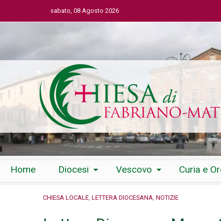
sabato, 08 Agosto 2026
Skip
Home
Diocesi
Vescovo
Curia e O
to
content
CHIESA LOCALE
,
LETTERA DIOCESANA
,
NOTIZIE