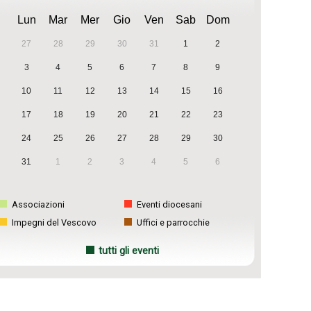
Lun
Mar
Mer
Gio
Ven
Sab
Dom
27
28
29
30
31
1
2
3
4
5
6
7
8
9
10
11
12
13
14
15
16
17
18
19
20
21
22
23
24
25
26
27
28
29
30
31
1
2
3
4
5
6
Associazioni
Eventi diocesani
Impegni del Vescovo
Uffici e parrocchie
tutti gli eventi