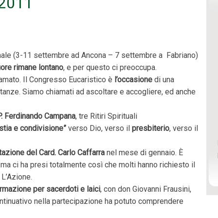
 2011
nale (3-11 settembre ad Ancona – 7 settembre a Fabriano)
uore rimane lontano
, e per questo ci preoccupa.
amato. Il Congresso Eucaristico è
l’occasione
di una
stanze. Siamo chiamati ad ascoltare e accogliere, ed anche
P. Ferdinando Campana
, tre Ritiri Spirituali
istia e condivisione”
verso Dio, verso il
presbiterio
, verso il
azione del Card. Carlo Caffarra
nel mese di gennaio. È
ma ci ha presi totalmente così che molti hanno richiesto il
 L’Azione.
rmazione per sacerdoti e laici
, con don Giovanni Frausini,
continuativo nella partecipazione ha potuto comprendere