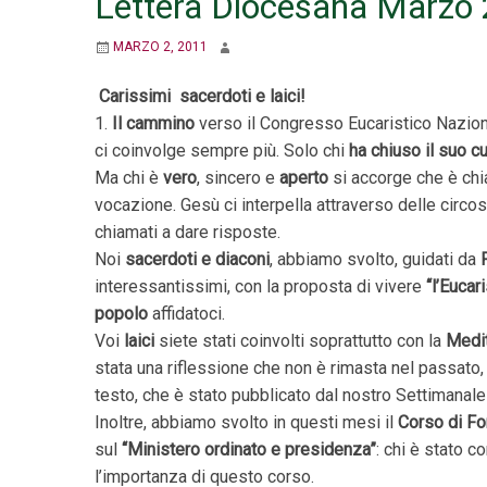
Lettera Diocesana Marzo
MARZO 2, 2011
Carissimi sacerdoti e laici!
1.
Il cammino
verso il Congresso Eucaristico Nazio
ci coinvolge sempre più. Solo chi
ha chiuso il suo c
Ma chi è
vero
, sincero e
aperto
si accorge che è chi
vocazione. Gesù ci interpella attraverso delle circo
chiamati a dare risposte.
Noi
sacerdoti e diaconi
, abbiamo svolto, guidati da
interessantissimi, con la proposta di vivere
“l’Eucar
popolo
affidatoci.
Voi
laici
siete stati coinvolti soprattutto con la
Medit
stata una riflessione che non è rimasta nel passato, 
testo, che è stato pubblicato dal nostro Settimanale
Inoltre, abbiamo svolto in questi mesi il
Corso di Fo
sul
“Ministero ordinato e presidenza”
: chi è stato 
l’importanza di questo corso.