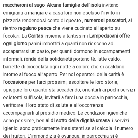
maccheroni al sugo
.
Alcune famiglie dell’isola
invitano
emigranti a mangiare a casa loro non escluso l’invito in
pizzeria rendendosi conto di questo ,
numerosi pescatori
, al
rientro
regalano pesce
che viene cucinato all’aperto su
focolari. La
Caritas
insieme a tantissimi
Lampedusani offre
ogni giorno
panini imbottiti a quanti non riescono ad
accaparrarsi un pasto, per quanti dormono in accampamenti
informali,
ronde della solidarietà
portano tè, latte caldo,
barrette di cioccolata ogni notte a coloro che si scaldano
intorno al fuoco all’aperto. Per noi operatori della carità è
l’occasione
per farci prossimi, ascoltare le loro storie,
spiegare loro quanto sta accadendo, orientarli ai pochi servizi
esistenti sull’isola, invitarli a farsi una doccia in parrocchia,
verificare il loro stato di salute e all’occorrenza
accompagnarli al presidio medico. Le condizioni igieniche
sono pessime, ben
al di sotto della dignità umana
, i servizi
igienici sono praticamente inesistenti se si calcola il numero
dei fruitori. L’immondizia è ovunque, in parrocchia si è