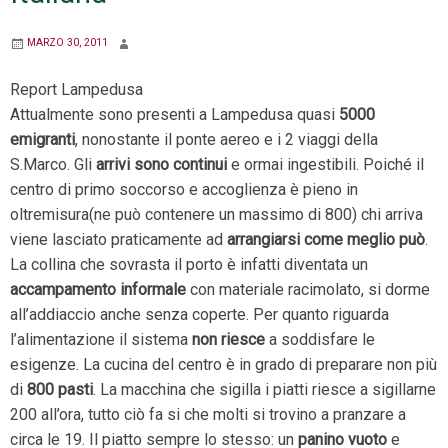
MARZO 30, 2011
Report Lampedusa
Attualmente sono presenti a Lampedusa quasi
5000
emigranti
, nonostante il ponte aereo e i 2 viaggi della
S.Marco. Gli
arrivi sono continui
e ormai ingestibili. Poiché il
centro di primo soccorso e accoglienza è pieno in
oltremisura(ne può contenere un massimo di 800) chi arriva
viene lasciato praticamente ad
arrangiarsi come meglio può
.
La collina che sovrasta il porto è infatti diventata un
accampamento informale
con materiale racimolato, si dorme
all’addiaccio anche senza coperte. Per quanto riguarda
l’alimentazione il sistema
non riesce
a soddisfare le
esigenze. La cucina del centro è in grado di preparare non più
di
800 pasti
. La macchina che sigilla i piatti riesce a sigillarne
200 all’ora, tutto ciò fa si che molti si trovino a pranzare a
circa le 19. Il piatto sempre lo stesso: un
panino vuoto
e