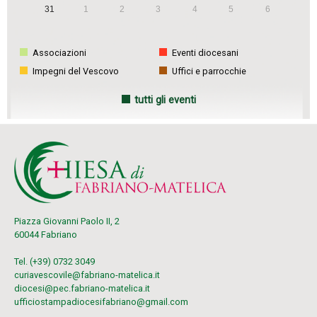
31
1
2
3
4
5
6
Associazioni
Eventi diocesani
Impegni del Vescovo
Uffici e parrocchie
tutti gli eventi
Piazza Giovanni Paolo II, 2
60044 Fabriano
Tel. (+39) 0732 3049
curiavescovile@fabriano-matelica.it
diocesi@pec.fabriano-matelica.it
ufficiostampadiocesifabriano@gmail.com