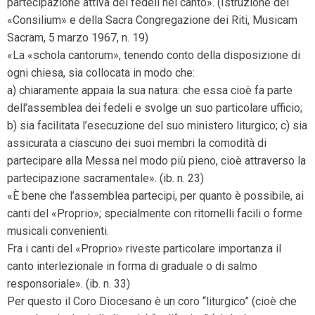
partecipazione attiva dei fedeli nel canto». (Istruzione del
«Consilium» e della Sacra Congregazione dei Riti, Musicam
Sacram, 5 marzo 1967, n. 19)
«La «schola cantorum», tenendo conto della disposizione di
ogni chiesa, sia collocata in modo che:
a) chiaramente appaia la sua natura: che essa cioè fa parte
dell’assemblea dei fedeli e svolge un suo particolare ufficio;
b) sia facilitata l’esecuzione del suo ministero liturgico; c) sia
assicurata a ciascuno dei suoi membri la comodità di
partecipare alla Messa nel modo più pieno, cioè attraverso la
partecipazione sacramentale». (ib. n. 23)
«È bene che l’assemblea partecipi, per quanto è possibile, ai
canti del «Proprio»; specialmente con ritornelli facili o forme
musicali convenienti.
Fra i canti del «Proprio» riveste particolare importanza il
canto interlezionale in forma di graduale o di salmo
responsoriale». (ib. n. 33)
Per questo il Coro Diocesano è un coro “liturgico” (cioè che