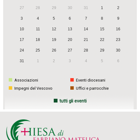
27
28
29
30
31
1
2
3
4
5
6
7
8
9
10
11
12
13
14
15
16
17
18
19
20
21
22
23
24
25
26
27
28
29
30
31
1
2
3
4
5
6
Associazioni
Eventi diocesani
Impegni del Vescovo
Uffici e parrocchie
tutti gli eventi