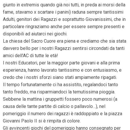
giunto in extremis quando già noi tutti, in preda ai morsi della
fame, stavamo x scartare i panini) raduna sempre tantissimi
Adulti, genitori dei Ragazzi e soprattutto Giovanissimi, che in
particolare ringraziamo anche per essere sempre presenti e
disponibili ad aiutarci nei giochi.
La chiesa del Sacro Cuore era piena e crediamo che sia stata
davvero bello per i nostri Ragazzi sentirsi circondati da tanti
amici dell’AC di tutte le età!
I nostri Educatori, per la maggior parte giovani e alla prima
esperienza, hanno lavorato tantissimo e con entusiasmo, e
credo che i nostri sforzi siano stati ampiamente ripagati.
Il tempo fortunatamente ci ha assistito, regalandoci tanto
tanto freddo, ma risparmiandoci la temutissima pioggia.
Sebbene la mattina i gruppetti fossero poco numerosi (a
causa delle tante partite di calcio o pallavolo…), nel
pomeriggio il numero dei ragazzi è raddoppiato e la piazza
Giovanni Paolo II si è rimpita di colore.
Gli avvincenti giochi del pomeriggio hanno consegnato per