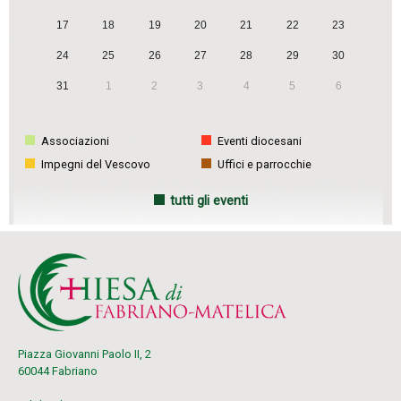
17
18
19
20
21
22
23
24
25
26
27
28
29
30
31
1
2
3
4
5
6
Associazioni
Eventi diocesani
Impegni del Vescovo
Uffici e parrocchie
tutti gli eventi
Piazza Giovanni Paolo II, 2
60044 Fabriano