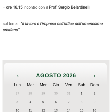
– ore 18,15
incontro con il
Prof. Sergio Belardinelli
sul tema :
“il lavoro e l’impresa nell’ottica dell’umanesimo
cristiano”
‹
AGOSTO 2026
›
Lun
Mar
Mer
Gio
Ven
Sab
Dom
27
28
29
30
31
1
2
3
4
5
6
7
8
9
10
11
12
13
14
15
16