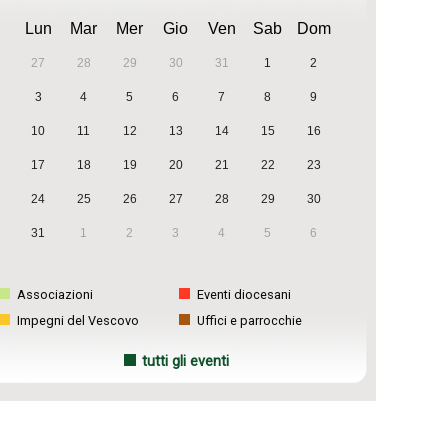
Lun
Mar
Mer
Gio
Ven
Sab
Dom
27
28
29
30
31
1
2
3
4
5
6
7
8
9
10
11
12
13
14
15
16
17
18
19
20
21
22
23
24
25
26
27
28
29
30
31
1
2
3
4
5
6
Associazioni
Eventi diocesani
Impegni del Vescovo
Uffici e parrocchie
tutti gli eventi