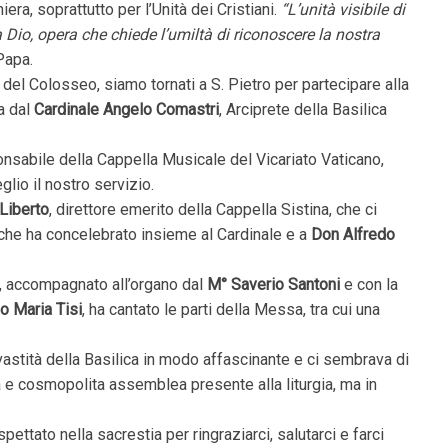
era, soprattutto per l’Unità dei Cristiani.
“L’unità visibile di
da Dio, opera che chiede l’umiltà di riconoscere la nostra
 Papa.
del Colosseo, siamo tornati a S. Pietro per partecipare alla
a dal
Cardinale Angelo Comastri
, Arciprete della Basilica
onsabile della Cappella Musicale del Vicariato Vaticano,
glio il nostro servizio.
Liberto
, direttore emerito della Cappella Sistina, che ci
che ha concelebrato insieme al Cardinale e a
Don Alfredo
, accompagnato all’organo dal
M° Saverio Santoni
e con la
o Maria Tisi
, ha cantato le parti della Messa, tra cui una
astità della Basilica in modo affascinante e ci sembrava di
a e cosmopolita assemblea presente alla liturgia, ma in
ettato nella sacrestia per ringraziarci, salutarci e farci