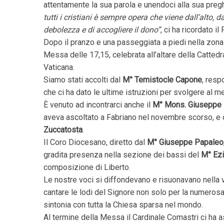
attentamente la sua parola e unendoci alla sua preghi
tutti i cristiani è sempre opera che viene dall’alto, 
debolezza e di accogliere il dono”
, ci ha ricordato il
Dopo il pranzo e una passeggiata a piedi nella zona 
Messa delle 17,15, celebrata all’altare della Cattedr
Vaticana.
Siamo stati accolti dal
M° Temistocle Capone
, resp
che ci ha dato le ultime istruzioni per svolgere al me
È venuto ad incontrarci anche il
M° Mons. Giuseppe 
aveva ascoltato a Fabriano nel novembre scorso, e 
Zuccatosta
.
Il Coro Diocesano, diretto dal
M° Giuseppe Papaleo
gradita presenza nella sezione dei bassi del
M° Ezi
composizione di Liberto.
Le nostre voci si diffondevano e risuonavano nella v
cantare le lodi del Signore non solo per la numeros
sintonia con tutta la Chiesa sparsa nel mondo.
Al termine della Messa il Cardinale Comastri ci ha asp