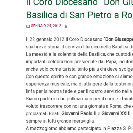
Il Coro Diocesano “Don Giu
Basilica di San Pietro a 
GENNAIO 24, 2012
Il 22 gennaio 2012 il Coro Diocesano
“Don Giuseppe
sua breve storia: il servizio liturgico nella Basilica 
La maestà e la solennità della Basilica, che custodis
importanti celebrazioni presiedute dal Papa, incuton
anche solo come turista, tanto più a chi deve svolger
Con questo spirito e con grande emozione ci siamo pr
esperienza musicale, ma di attingere dalla testimon
linfa per la nostra fede e per il nostro servizio nella
Siamo partiti in due pullman: uno per il coro e i famili
voluto trascorrere con noi una giornata a Roma, che 
proclamati Beati:
Giovanni Paolo II
e
Giovanni XXIII
,
sempre in tutti grande meraviglia.
A mezzogiorno abbiamo partecipato in Piazza S. Pie