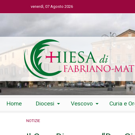
venerdì, 07 Agosto 2026
Skip
Home
Diocesi
Vescovo
Curia e O
to
content
NOTIZIE