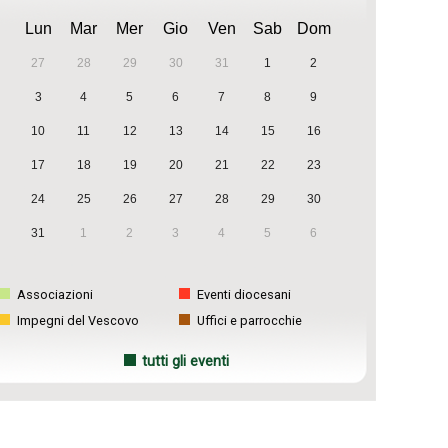
Lun
Mar
Mer
Gio
Ven
Sab
Dom
27
28
29
30
31
1
2
3
4
5
6
7
8
9
10
11
12
13
14
15
16
17
18
19
20
21
22
23
24
25
26
27
28
29
30
31
1
2
3
4
5
6
Associazioni
Eventi diocesani
Impegni del Vescovo
Uffici e parrocchie
tutti gli eventi