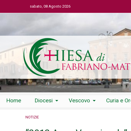
sabato, 08 Agosto 2026
Skip
Home
Diocesi
Vescovo
Curia e O
to
content
NOTIZIE