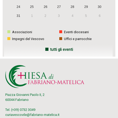
24
25
26
27
28
29
30
31
1
2
3
4
5
6
Associazioni
Eventi diocesani
Impegni del Vescovo
Uffici e parrocchie
tutti gli eventi
Piazza Giovanni Paolo II, 2
60044 Fabriano
Tel. (+39) 0732 3049
curiavescovile@fabriano-matelica.it