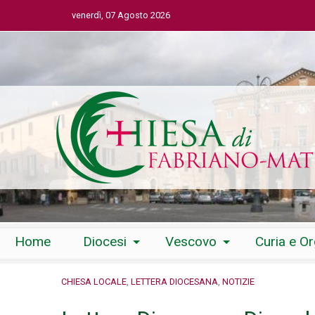
venerdì, 07 Agosto 2026
Skip
Home
Diocesi
Vescovo
Curia e O
to
content
CHIESA LOCALE
,
LETTERA DIOCESANA
,
NOTIZIE