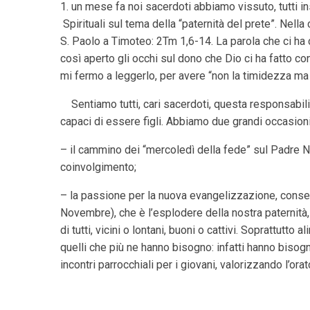
1. un mese fa noi sacerdoti abbiamo vissuto, tutti i
Spirituali sul tema della “paternità del prete”. Nella
S. Paolo a Timoteo: 2Tm 1,6-14. La parola che ci ha 
così aperto gli occhi sul dono che Dio ci ha fatto con 
mi fermo a leggerlo, per avere “non la timidezza ma 
Sentiamo tutti, cari sacerdoti, questa responsabili
capaci di essere figli. Abbiamo due grandi occasio
– il cammino dei “mercoledì della fede” sul Padre N
coinvolgimento;
– la passione per la nuova evangelizzazione, cons
Novembre), che è l’esplodere della nostra paternità, c
di tutti, vicini o lontani, buoni o cattivi. Soprattutto
quelli che più ne hanno bisogno: infatti hanno bisog
incontri parrocchiali per i giovani, valorizzando l’orat