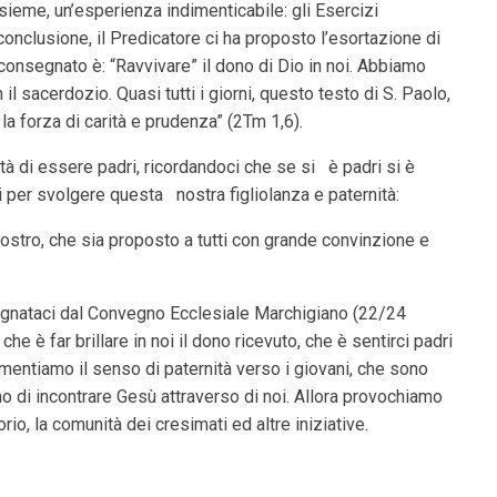
nsieme, un’esperienza indimenticabile: gli Esercizi
 conclusione, il Predicatore ci ha proposto l’esortazione di
consegnato è: “Ravvivare” il dono di Dio in noi. Abbiamo
il sacerdozio. Quasi tutti i giorni, questo testo di S. Paolo,
la forza di carità e prudenza” (2Tm 1,6).
tà di essere padri, ricordandoci che se si
è padri si è
ni per svolgere questa
nostra figliolanza e paternità:
ostro, che sia proposto a tutti con grande convinzione e
egnataci dal Convegno Ecclesiale Marchigiano (22/24
he è far brillare in noi il dono ricevuto, che è sentirci padri
 alimentiamo il senso di paternità verso i giovani, che sono
no di incontrare Gesù attraverso di noi. Allora provochiamo
orio, la comunità dei cresimati ed altre iniziative.