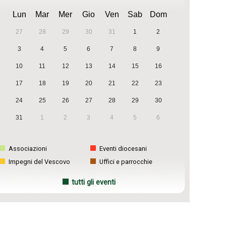
Lun
Mar
Mer
Gio
Ven
Sab
Dom
27
28
29
30
31
1
2
3
4
5
6
7
8
9
10
11
12
13
14
15
16
17
18
19
20
21
22
23
24
25
26
27
28
29
30
31
1
2
3
4
5
6
Associazioni
Eventi diocesani
Impegni del Vescovo
Uffici e parrocchie
tutti gli eventi