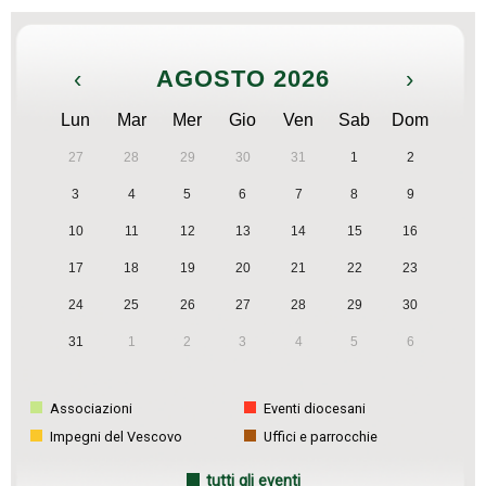
‹
AGOSTO 2026
›
Lun
Mar
Mer
Gio
Ven
Sab
Dom
27
28
29
30
31
1
2
3
4
5
6
7
8
9
10
11
12
13
14
15
16
17
18
19
20
21
22
23
24
25
26
27
28
29
30
31
1
2
3
4
5
6
Associazioni
Eventi diocesani
Impegni del Vescovo
Uffici e parrocchie
tutti gli eventi