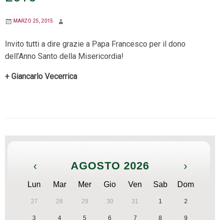
MARZO 25, 2015
Invito tutti a dire grazie a Papa Francesco per il dono
dell’Anno Santo della Misericordia!
+ Giancarlo Vecerrica
‹
AGOSTO 2026
›
Lun
Mar
Mer
Gio
Ven
Sab
Dom
27
28
29
30
31
1
2
3
4
5
6
7
8
9