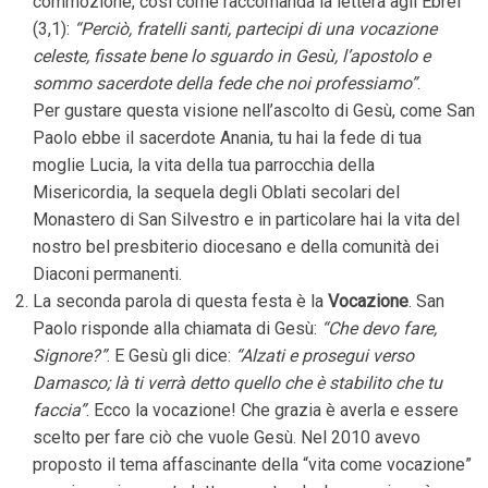
commozione, così come raccomanda la lettera agli Ebrei
(3,1):
“Perciò, fratelli santi, partecipi di una vocazione
celeste, fissate bene lo sguardo in Gesù, l’apostolo e
sommo sacerdote della fede che noi professiamo”
.
Per gustare questa visione nell’ascolto di Gesù, come San
Paolo ebbe il sacerdote Anania, tu hai la fede di tua
moglie Lucia, la vita della tua parrocchia della
Misericordia, la sequela degli Oblati secolari del
Monastero di San Silvestro e in particolare hai la vita del
nostro bel presbiterio diocesano e della comunità dei
Diaconi permanenti.
La seconda parola di questa festa è la
Vocazione
. San
Paolo risponde alla chiamata di Gesù:
“Che devo fare,
Signore?”
. E Gesù gli dice:
“Alzati e prosegui verso
Damasco; là ti verrà detto quello che è stabilito che tu
faccia”
. Ecco la vocazione! Che grazia è averla e essere
scelto per fare ciò che vuole Gesù. Nel 2010 avevo
proposto il tema affascinante della “vita come vocazione”