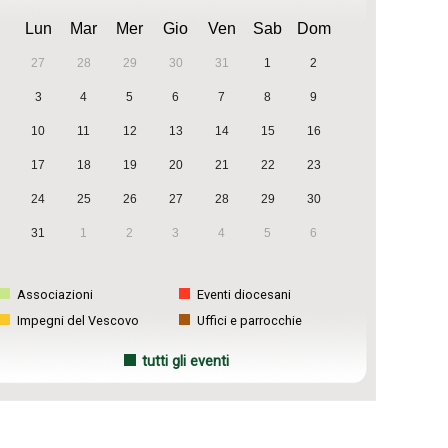
Lun
Mar
Mer
Gio
Ven
Sab
Dom
27
28
29
30
31
1
2
3
4
5
6
7
8
9
10
11
12
13
14
15
16
17
18
19
20
21
22
23
24
25
26
27
28
29
30
31
1
2
3
4
5
6
Associazioni
Eventi diocesani
Impegni del Vescovo
Uffici e parrocchie
tutti gli eventi