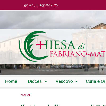
giovedì, 06 Agosto 2026
Skip
Home
Diocesi
Vescovo
Curia e O
to
content
NOTIZIE