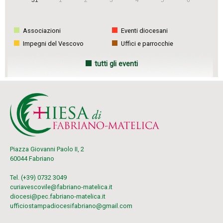
31
1
2
3
4
5
6
Associazioni
Eventi diocesani
Impegni del Vescovo
Uffici e parrocchie
tutti gli eventi
Piazza Giovanni Paolo II, 2
60044 Fabriano
Tel. (+39) 0732 3049
curiavescovile@fabriano-matelica.it
diocesi@pec.fabriano-matelica.it
ufficiostampadiocesifabriano@gmail.com