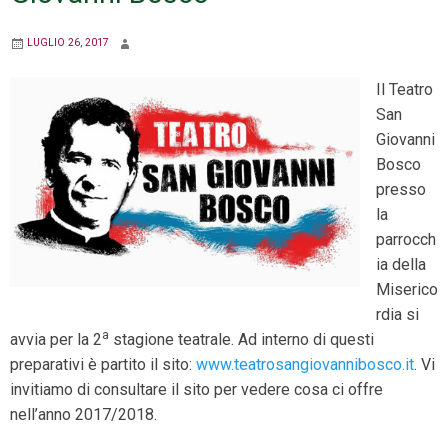
LUGLIO 26, 2017
Il Teatro
San
Giovanni
Bosco
presso
la
parrocch
ia della
Miserico
rdia si
a
avvia per la 2
stagione teatrale. Ad interno di questi
preparativi è partito il sito:
www.teatrosangiovannibosco.it
. Vi
invitiamo di consultare il sito per vedere cosa ci offre
nell’anno 2017/2018.