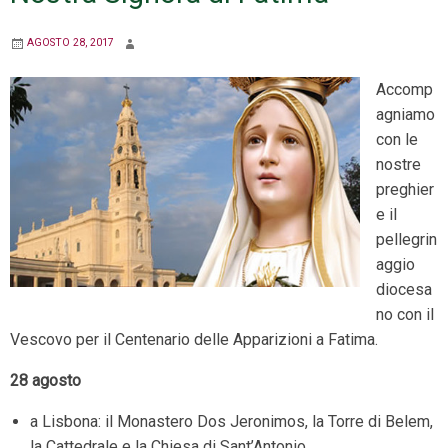
AGOSTO 28, 2017
Accomp
agniamo
con le
nostre
preghier
e il
pellegrin
aggio
diocesa
no con il
Vescovo per il Centenario delle Apparizioni a Fatima.
28 agosto
a Lisbona: il Monastero Dos Jeronimos, la Torre di Belem,
la Cattedrale e la Chiesa di Sant’Antonio