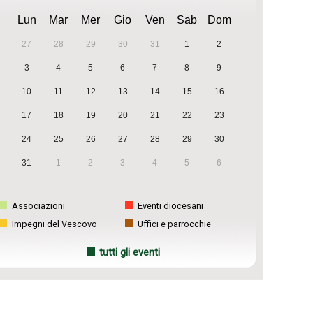
Lun
Mar
Mer
Gio
Ven
Sab
Dom
27
28
29
30
31
1
2
3
4
5
6
7
8
9
10
11
12
13
14
15
16
17
18
19
20
21
22
23
24
25
26
27
28
29
30
31
1
2
3
4
5
6
Associazioni
Eventi diocesani
Impegni del Vescovo
Uffici e parrocchie
tutti gli eventi