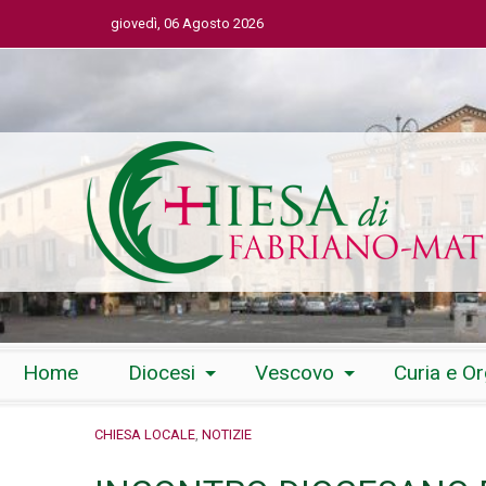
giovedì, 06 Agosto 2026
Skip
Home
Diocesi
Vescovo
Curia e O
to
content
CHIESA LOCALE
,
NOTIZIE