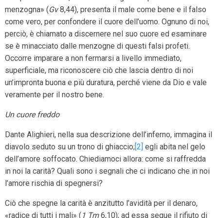
menzogna» (
Gv
8,44), presenta il male come bene e il falso
come vero, per confondere il cuore dell’uomo. Ognuno di noi,
perciò, è chiamato a discernere nel suo cuore ed esaminare
se è minacciato dalle menzogne di questi falsi profeti.
Occorre imparare a non fermarsi a livello immediato,
superficiale, ma riconoscere ciò che lascia dentro di noi
un’impronta buona e più duratura, perché viene da Dio e vale
veramente per il nostro bene.
Un cuore freddo
Dante Alighieri, nella sua descrizione dell’inferno, immagina il
diavolo seduto su un trono di ghiaccio;
[2]
egli abita nel gelo
dell’amore soffocato. Chiediamoci allora: come si raffredda
in noi la carità? Quali sono i segnali che ci indicano che in noi
l’amore rischia di spegnersi?
Ciò che spegne la carità è anzitutto l’avidità per il denaro,
«radice di tutti i mali» (
1 Tm
6,10); ad essa segue il rifiuto di