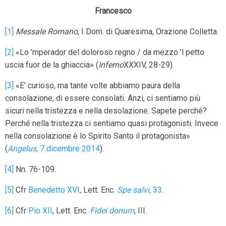
Francesco
[1]
Messale Romano
, I Dom. di Quaresima, Orazione Colletta.
[2]
«Lo ’mperador del doloroso regno / da mezzo ’l petto
uscia fuor de la ghiaccia» (
Inferno
XXXIV, 28-29).
[3]
«E’ curioso, ma tante volte abbiamo paura della
consolazione, di essere consolati. Anzi, ci sentiamo più
sicuri nella tristezza e nella desolazione. Sapete perché?
Perché nella tristezza ci sentiamo quasi protagonisti. Invece
nella consolazione è lo Spirito Santo il protagonista»
(
Angelus
, 7 dicembre 2014
).
[4]
Nn. 76-109.
[5]
Cfr
Benedetto XVI
, Lett. Enc.
Spe salvi,
33
.
[6]
Cfr
Pio XII
, Lett. Enc.
Fidei donum
, III.