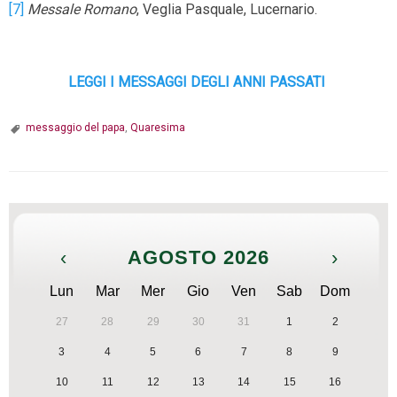
[7]
Messale Romano
, Veglia Pasquale, Lucernario.
LEGGI I MESSAGGI DEGLI ANNI PASSATI
messaggio del papa
,
Quaresima
‹
AGOSTO 2026
›
Lun
Mar
Mer
Gio
Ven
Sab
Dom
27
28
29
30
31
1
2
3
4
5
6
7
8
9
10
11
12
13
14
15
16