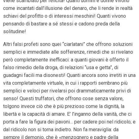
viene scambiato per felicità! Quanti uomini e donne vivono
come incantati dall’illusione del denaro, che li rende in realtà
schiavi del profitto o di interessi meschini! Quanti vivono
pensando di bastare a sé stessi e cadono preda della
solitudine!
Altri falsi profeti sono quei “ciarlatani” che offrono soluzioni
semplici e immediate alle sofferenze, rimedi che si rivelano
però completamente inefficaci: a quanti giovani è offerto il
falso rimedio della droga, di relazioni “usa e getta”, di
guadagni facili ma disonesti! Quanti ancora sono irretiti in una
vita completamente virtuale, in cui i rapporti sembrano più
semplici e veloci per rivelarsi poi drammaticamente privi di
senso! Questi truffatori, che offrono cose senza valore,
tolgono invece ciò che è più prezioso come la dignità, la
libertà e la capacità di amare. E’ l’inganno della vanità, che ci
porta a fare la figura dei pavoni… per cadere poi nel ridicolo; e
dal ridicolo non si torna indietro. Non fa meraviglia: da
sempre il demonio, che è «menzognero e padre della