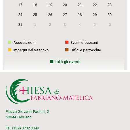
17
18
19
20
21
22
23
24
25
26
27
28
29
30
31
1
2
3
4
5
6
Associazioni
Eventi diocesani
Impegni del Vescovo
Uffici e parrocchie
tutti gli eventi
Piazza Giovanni Paolo II, 2
60044 Fabriano
Tel. (+39) 0732 3049