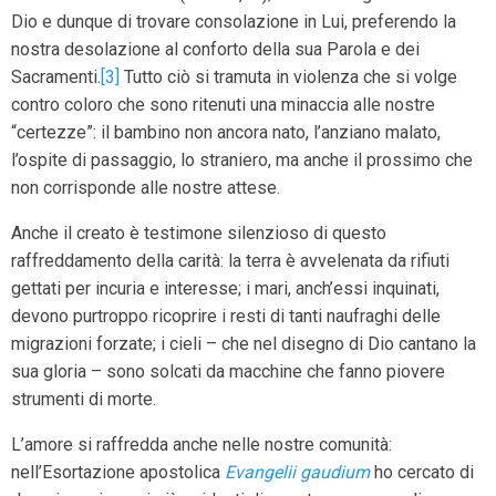
Dio e dunque di trovare consolazione in Lui, preferendo la
nostra desolazione al conforto della sua Parola e dei
Sacramenti.
[3]
Tutto ciò si tramuta in violenza che si volge
contro coloro che sono ritenuti una minaccia alle nostre
“certezze”: il bambino non ancora nato, l’anziano malato,
l’ospite di passaggio, lo straniero, ma anche il prossimo che
non corrisponde alle nostre attese.
Anche il creato è testimone silenzioso di questo
raffreddamento della carità: la terra è avvelenata da rifiuti
gettati per incuria e interesse; i mari, anch’essi inquinati,
devono purtroppo ricoprire i resti di tanti naufraghi delle
migrazioni forzate; i cieli – che nel disegno di Dio cantano la
sua gloria – sono solcati da macchine che fanno piovere
strumenti di morte.
L’amore si raffredda anche nelle nostre comunità:
nell’Esortazione apostolica
Evangelii gaudium
ho cercato di