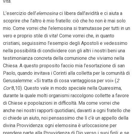
vita.
L’esercizio dell’
elemosina
ci libera dall’avidità e ci aiuta a
scoprire che l’altro è mio fratello: ciò che ho non è mai solo
mio. Come vorrei che l’elemosina si tramutasse per tutti in un
vero e proprio stile di vita! Come vorrei che, in quanto
cristiani, seguissimo l’esempio degli Apostoli e vedessimo
nella possibilità di condividere con gli altri i nostri beni una
testimonianza concreta della comunione che viviamo nella
Chiesa. A questo proposito faccio mia l’esortazione di san
Paolo, quando invitava i Corinti alla colletta per la comunità di
Gerusalemme: «Si tratta di cosa vantaggiosa per voi» (
2
Cor
8,10). Questo vale in modo speciale nella Quaresima,
durante la quale molti organismi raccolgono collette a favore
di Chiese e popolazioni in difficoltà. Ma come vorrei che
anche nei nostri rapporti quotidiani, davanti a ogni fratello che
ci chiede un aiuto, noi pensassimo che lì c’è un appello della
divina Provvidenza: ogni elemosina è un’occasione per
prendere parte alla Provvidenza di Dio verso i suoi figli; e se