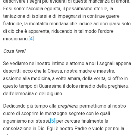
descrivere i segni più evidenti di questa mancanza di amore.
Essi sono: l’accidia egoista, il pessimismo sterile, la
tentazione di isolarsi e di impegnarsi in continue guerre
fratricide, la mentalità mondana che induce ad occuparsi solo
di ciò che è apparente, riducendo in tal modo l’ardore
missionario.
[4]
Cosa fare?
Se vediamo nel nostro intimo e attorno a noi i segnali appena
descritti, ecco che la Chiesa, nostra madre e maestra,
assieme alla medicina, a volte amara, della verità, ci offre in
questo tempo di Quaresima il dolce rimedio della preghiera,
dell’elemosina e del digiuno.
Dedicando più tempo alla
preghiera
, permettiamo al nostro
cuore di scoprire le menzogne segrete con le quali
inganniamo noi stessi,
[5]
per cercare finalmente la
consolazione in Dio. Egli è nostro Padre e vuole per noi la