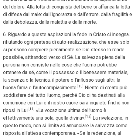
del dolore. Alla lotta di conquista del bene si affianca la lotta
di difesa dal male: dall’ignoranza e dall’errore, dalla fragilità e
dalla debolezza, dalla malattia e dalla morte.
6. Riguardo a queste aspirazioni la fede in Cristo ci insegna,
rifiutando ogni pretesa di auto-realizzazione, che esse solo
si possono compiere pienamente se Dio stesso lo rende
possibile, attirandoci verso di Sé. La salvezza piena della
persona non consiste nelle cose che l’uomo potrebbe
ottenere da sé, come il possesso o il benessere materiale,
la scienza o la tecnica, il potere o l’influsso sugli altri, la
[10]
buona fama o l’autocompiacimento.
Niente di creato può
soddisfare del tutto l’uomo, perché Dio ci ha destinati alla
comunione con Lui e il nostro cuore sarà inquieto finché non
[11]
riposi in Lui.
«La vocazione ultima dell’uomo è
[12]
effettivamente una sola, quella divina».
La rivelazione, in
questo modo, non si limita ad annunciare la salvezza come
risposta all’attesa contemporanea. «Se la redenzione, al