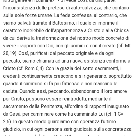
la sorgente e il culmine.
Si vede così, da una parte,
l’inconsistenza delle pretese di auto-salvezza, che contano
sulle sole forze umane. La fede confessa, al contrario, che
siamo salvati tramite il Battesimo, il quale ci imprime il
carattere indelebile dell’appartenenza a Cristo e alla Chiesa,
da cui deriva la trasformazione del nostro modo concreto di
vivere i rapporti con Dio, con gli uomini e con il creato (cf. Mt
28,19). Così, purificati dal peccato originale e da ogni
peccato, siamo chiamati ad una nuova esistenza conforme a
Cristo (cf. Rom 6,4). Con la grazia dei sette sacramenti, i
credenti continuamente crescono e si rigenerano, soprattutto
quando il cammino si fa più faticoso e non mancano le
cadute. Quando essi, peccando, abbandonano il loro amore
per Cristo, possono essere reintrodotti, mediante il
sacramento della Penitenza, all’ordine di rapporti inaugurato
da Gesù, per camminare come ha camminato Lui (cf. 1 Gv
2,6). In questo modo guardiamo con speranza l’ultimo
giudizio, in cui ogni persona sarà giudicata sulla concretezza