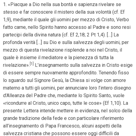
1. «Piacque a Dio nella sua bontà e sapienza rivelare se
stesso e far conoscere il mistero della sua volontà (cf. Ef
1,9), mediante il quale gli uomini per mezzo di Cristo, Verbo
fatto carne, nello Spirito hanno accesso al Padre e sono resi
partecipi della divina natura (cf. Ef 2,18; 2 Pt 1,4). […] La
profonda verità […] su Dio e sulla salvezza degli uomini, per
mezzo di questa rivelazione risplende a noi nel Cristo, il
quale è insieme il mediatore e la pienezza di tutta la
[1]
rivelazione».
L’insegnamento sulla salvezza in Cristo esige
di essere sempre nuovamente approfondito. Tenendo fisso
lo sguardo sul Signore Gesù, la Chiesa si volge con amore
materno a tutti gli uomini, per annunciare loro l’intero disegno
d’Alleanza del Padre che, mediante lo Spirito Santo, vuole
«ricondurre al Cristo, unico capo, tutte le cose» (Ef 1,10). La
presente Lettera intende mettere in evidenza, nel solco della
grande tradizione della fede e con particolare riferimento
all’insegnamento di Papa Francesco, alcuni aspetti della
salvezza cristiana che possono essere oggi difficili da