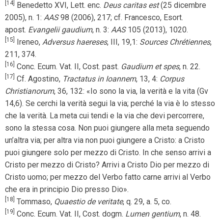
[14]
Benedetto XVI, Lett. enc.
Deus caritas est
(25 dicembre
2005), n. 1:
AAS
98 (2006), 217; cf. Francesco, Esort.
apost.
Evangelii gaudium
, n. 3:
AAS
105 (2013), 1020.
[15]
Ireneo,
Adversus haereses
, III, 19,1:
Sources Chrétiennes
,
211, 374.
[16]
Conc. Ecum. Vat. II, Cost. past.
Gaudium et spes
, n. 22.
[17]
Cf. Agostino,
Tractatus in Ioannem
, 13, 4:
Corpus
Christianorum
,
36, 132: «Io sono la via, la verità e la vita (Gv
14,6). Se cerchi la verità segui la via; perché la via è lo stesso
che la verità. La meta cui tendi e la via che devi percorrere,
sono la stessa cosa. Non puoi giungere alla meta seguendo
un’altra via; per altra via non puoi giungere a Cristo: a Cristo
puoi giungere solo per mezzo di Cristo. In che senso arrivi a
Cristo per mezzo di Cristo? Arrivi a Cristo Dio per mezzo di
Cristo uomo; per mezzo del Verbo fatto carne arrivi al Verbo
che era in principio Dio presso Dio».
[18]
Tommaso,
Quaestio de veritate
, q. 29, a. 5, co.
[19]
Conc. Ecum. Vat. II, Cost. dogm.
Lumen gentium
, n. 48.