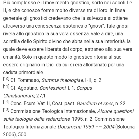
Più complesso è il movimento gnostico, sorto nei secoli I e
II, e che conosce forme molto diverse tra di loro. In linea
generale gli gnostici credevano che la salvezza si ottiene
attraverso una conoscenza esoterica o “gnosi”. Tale gnosi
rivela allo gnostico la sua vera essenza, vale a dire, una
scintilla dello Spirito divino che abita nella sua interiorità, la
quale deve essere liberata dal corpo, estraneo alla sua vera
umanità. Solo in questo modo lo gnostico ritorna al suo
essere originario in Dio, da cui si era allontanato per una
caduta primordiale.
[10]
Cf. Tommaso,
Summa theologiae
, I-II, q. 2.
[11]
Cf. Agostino,
Confessioni
, I, 1:
Corpus
Christianorum
,
27,1.
[12]
Conc. Ecum. Vat. II, Cost. past.
Gaudium et spes
, n. 22.
[13]
Commissione Teologica Internazionale,
Alcune questioni
sulla teologia della redenzione
, 1995, n. 2: Commissione
Teologica Internazionale
Documenti 1969 –– 2004
(Bologna
2006), 500.