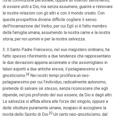
forte convinzione personale, oppure un intenso sentimento,
di essere uniti a Dio, ma senza assumere, guarire e rinnovare
le nostre relazioni con gli altri e con il mondo creato. Con
questa prospettiva diviene difficile cogliere il senso
dell’Incarnazione del Verbo, per cui Egli si è fatto membro
della famiglia umana, assumendo la nostra carne e la nostra
storia, per noi uomini e per la nostra salvezza.
3. Il Santo Padre Francesco, nel suo magistero ordinario, ha
fatto spesso riferimento a due tendenze che rappresentano
le due deviazioni appena accennate e che assomigliano in
taluni aspetti a due antiche eresie, il pelagianesimo e lo
[4]
gnosticismo.
Nei nostri tempi prolifera un neo-
pelagianesimo per cui l’individuo, radicalmente autonomo,
pretende di salvare sé stesso, senza riconoscere che egli
dipende, nel più profondo del suo essere, da Dio e dagli altri.
La salvezza si affida allora alle forze del singolo, oppure a
delle strutture puramente umane, incapaci di accogliere la
[5]
novità dello Spirito di Dio.
Un certo neo-gnosticismo, dal