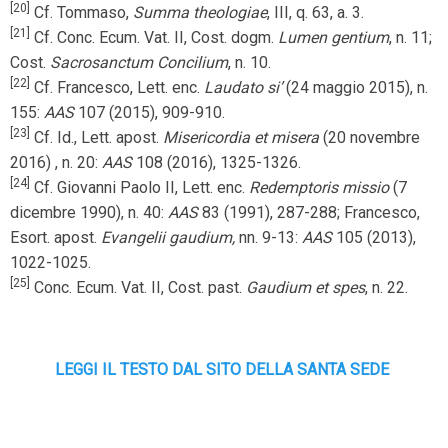
[20]
Cf. Tommaso,
Summa theologiae
, III, q. 63, a. 3.
[21]
Cf. Conc. Ecum. Vat. II, Cost. dogm.
Lumen gentium
, n. 11;
Cost.
Sacrosanctum Concilium
, n. 10.
[22]
Cf. Francesco, Lett. enc.
Laudato si’
(24 maggio 2015), n.
155:
AAS
107 (2015), 909-910.
[23]
Cf. Id., Lett. apost.
Misericordia et misera
(20 novembre
2016) , n. 20:
AAS
108 (2016), 1325-1326.
[24]
Cf. Giovanni Paolo II, Lett. enc.
Redemptoris missio
(7
dicembre 1990), n. 40:
AAS
83 (1991), 287-288; Francesco,
Esort. apost.
Evangelii gaudium,
nn. 9-13:
AAS
105 (2013),
1022-1025.
[25]
Conc. Ecum. Vat. II, Cost. past.
Gaudium et spes
, n. 22.
LEGGI IL TESTO DAL SITO DELLA SANTA SEDE