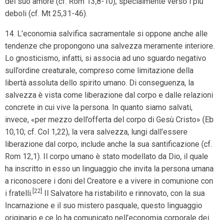
del suo amore (cf. Rom 13,8-10), specialmente verso i più
deboli (cf. Mt 25,31-46).
14. L’economia salvifica sacramentale si oppone anche alle
tendenze che propongono una salvezza meramente interiore.
Lo gnosticismo, infatti, si associa ad uno sguardo negativo
sull’ordine creaturale, compreso come limitazione della
libertà assoluta dello spirito umano. Di conseguenza, la
salvezza è vista come liberazione dal corpo e dalle relazioni
concrete in cui vive la persona. In quanto siamo salvati,
invece, «per mezzo dell’offerta del corpo di Gesù Cristo» (Eb
10,10; cf. Col 1,22), la vera salvezza, lungi dall’essere
liberazione dal corpo, include anche la sua santificazione (cf.
Rom 12,1). Il corpo umano è stato modellato da Dio, il quale
ha inscritto in esso un linguaggio che invita la persona umana
a riconoscere i doni del Creatore e a vivere in comunione con
[22]
i fratelli.
Il Salvatore ha ristabilito e rinnovato, con la sua
Incarnazione e il suo mistero pasquale, questo linguaggio
originario e ce lo ha comunicato nell’economia corporale dei