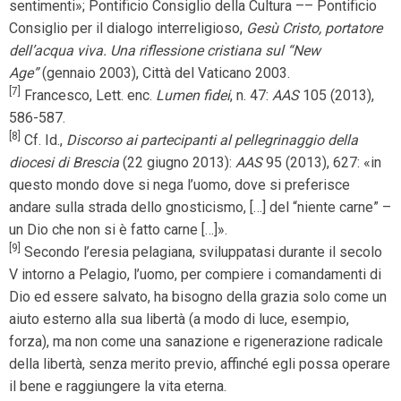
sentimenti»; Pontificio Consiglio della Cultura –– Pontificio
Consiglio per il dialogo interreligioso,
Gesù Cristo, portatore
dell’acqua viva. Una riflessione cristiana sul “New
Age”
(gennaio 2003), Città del Vaticano 2003.
[7]
Francesco, Lett. enc.
Lumen fidei
, n. 47:
AAS
105 (2013),
586-587.
[8]
Cf. Id.,
Discorso ai partecipanti al pellegrinaggio della
diocesi di Brescia
(22 giugno 2013):
AAS
95 (2013), 627: «in
questo mondo dove si nega l’uomo, dove si preferisce
andare sulla strada dello gnosticismo, […] del “niente carne” –
un Dio che non si è fatto carne […]».
[9]
Secondo l’eresia pelagiana, sviluppatasi durante il secolo
V intorno a Pelagio, l’uomo, per compiere i comandamenti di
Dio ed essere salvato, ha bisogno della grazia solo come un
aiuto esterno alla sua libertà (a modo di luce, esempio,
forza), ma non come una sanazione e rigenerazione radicale
della libertà, senza merito previo, affinché egli possa operare
il bene e raggiungere la vita eterna.