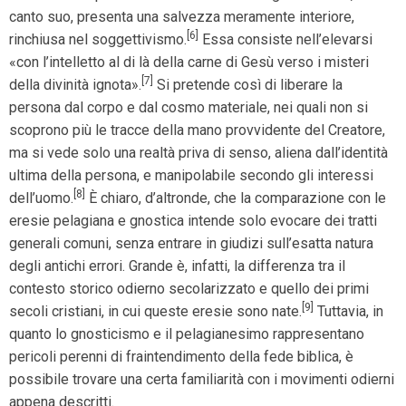
canto suo, presenta una salvezza meramente interiore,
[6]
rinchiusa nel soggettivismo.
Essa consiste nell’elevarsi
«con l’intelletto al di là della carne di Gesù verso i misteri
[7]
della divinità ignota».
Si pretende così di liberare la
persona dal corpo e dal cosmo materiale, nei quali non si
scoprono più le tracce della mano provvidente del Creatore,
ma si vede solo una realtà priva di senso, aliena dall’identità
ultima della persona, e manipolabile secondo gli interessi
[8]
dell’uomo.
È chiaro, d’altronde, che la comparazione con le
eresie pelagiana e gnostica intende solo evocare dei tratti
generali comuni, senza entrare in giudizi sull’esatta natura
degli antichi errori. Grande è, infatti, la differenza tra il
contesto storico odierno secolarizzato e quello dei primi
[9]
secoli cristiani, in cui queste eresie sono nate.
Tuttavia, in
quanto lo gnosticismo e il pelagianesimo rappresentano
pericoli perenni di fraintendimento della fede biblica, è
possibile trovare una certa familiarità con i movimenti odierni
appena descritti.