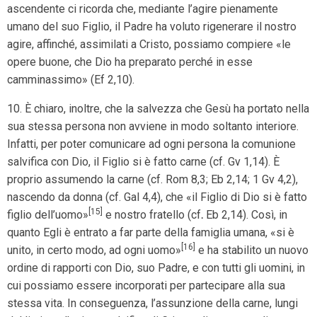
ascendente ci ricorda che, mediante l’agire pienamente
umano del suo Figlio, il Padre ha voluto rigenerare il nostro
agire, affinché, assimilati a Cristo, possiamo compiere «le
opere buone, che Dio ha preparato perché in esse
camminassimo» (Ef 2,10).
10. È chiaro, inoltre, che la salvezza che Gesù ha portato nella
sua stessa persona non avviene in modo soltanto interiore.
Infatti, per poter comunicare ad ogni persona la comunione
salvifica con Dio, il Figlio si è fatto carne (cf. Gv 1,14). È
proprio assumendo la carne (cf. Rom 8,3; Eb 2,14; 1 Gv 4,2),
nascendo da donna (cf. Gal 4,4), che «il Figlio di Dio si è fatto
[15]
figlio dell’uomo»
e nostro fratello (cf
.
Eb 2,14). Così, in
quanto Egli è entrato a far parte della famiglia umana, «si è
[16]
unito, in certo modo, ad ogni uomo»
e ha stabilito un nuovo
ordine di rapporti con Dio, suo Padre, e con tutti gli uomini, in
cui possiamo essere incorporati per partecipare alla sua
stessa vita. In conseguenza, l’assunzione della carne, lungi