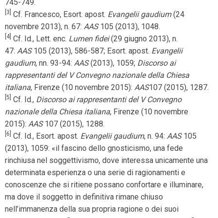
745-749.
[3]
Cf. Francesco, Esort. apost.
Evangelii gaudium
(24
novembre 2013), n. 67:
AAS
105 (2013), 1048.
[4]
Cf. Id., Lett. enc.
Lumen fidei
(29 giugno 2013), n.
47:
AAS
105 (2013), 586-587; Esort. apost.
Evangelii
gaudium
, nn. 93-94:
AAS
(2013), 1059;
Discorso ai
rappresentanti del V Convegno nazionale della Chiesa
italiana
, Firenze (10 novembre 2015):
AAS
107 (2015), 1287.
[5]
Cf. Id.,
Discorso ai rappresentanti del V Convegno
nazionale della Chiesa italiana
, Firenze (10 novembre
2015):
AAS
107 (2015), 1288.
[6]
Cf. Id., Esort. apost.
Evangelii gaudium
, n. 94:
AAS
105
(2013), 1059: «il fascino dello gnosticismo, una fede
rinchiusa nel soggettivismo, dove interessa unicamente una
determinata esperienza o una serie di ragionamenti e
conoscenze che si ritiene possano confortare e illuminare,
ma dove il soggetto in definitiva rimane chiuso
nell’immanenza della sua propria ragione o dei suoi