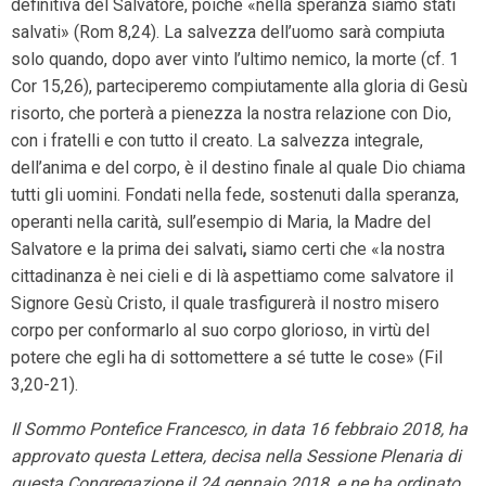
definitiva del Salvatore, poiché «nella speranza siamo stati
salvati» (Rom 8,24). La salvezza dell’uomo sarà compiuta
solo quando, dopo aver vinto l’ultimo nemico, la morte (cf. 1
Cor 15,26), parteciperemo compiutamente alla gloria di Gesù
risorto, che porterà a pienezza la nostra relazione con Dio,
con i fratelli e con tutto il creato. La salvezza integrale,
dell’anima e del corpo, è il destino finale al quale Dio chiama
tutti gli uomini. Fondati nella fede, sostenuti dalla speranza,
operanti nella carità, sull’esempio di Maria, la Madre del
Salvatore e la prima dei salvati
,
siamo certi che «la nostra
cittadinanza è nei cieli e di là aspettiamo come salvatore il
Signore Gesù Cristo, il quale trasfigurerà il nostro misero
corpo per conformarlo al suo corpo glorioso, in virtù del
potere che egli ha di sottomettere a sé tutte le cose» (Fil
3,20-21).
Il Sommo Pontefice Francesco, in data 16 febbraio 2018, ha
approvato questa Lettera, decisa nella Sessione Plenaria di
questa Congregazione il 24 gennaio 2018, e ne ha ordinato