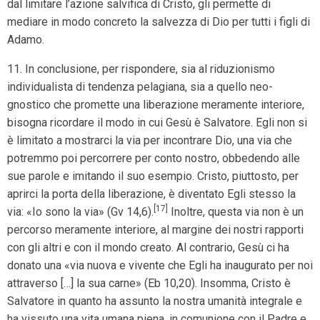
dal limitare l’azione salvifica di Cristo, gli permette di
mediare in modo concreto la salvezza di Dio per tutti i figli di
Adamo.
11. In conclusione, per rispondere, sia al riduzionismo
individualista di tendenza pelagiana, sia a quello neo-
gnostico che promette una liberazione meramente interiore,
bisogna ricordare il modo in cui Gesù è Salvatore. Egli non si
è limitato a mostrarci la via per incontrare Dio, una via che
potremmo poi percorrere per conto nostro, obbedendo alle
sue parole e imitando il suo esempio. Cristo, piuttosto, per
aprirci la porta della liberazione, è diventato Egli stesso la
[17]
via: «Io sono la via» (Gv 14,6).
Inoltre, questa via non è un
percorso meramente interiore, al margine dei nostri rapporti
con gli altri e con il mondo creato. Al contrario, Gesù ci ha
donato una «via nuova e vivente che Egli ha inaugurato per noi
attraverso […] la sua carne» (Eb 10,20). Insomma, Cristo è
Salvatore in quanto ha assunto la nostra umanità integrale e
ha vissuto una vita umana piena, in comunione con il Padre e