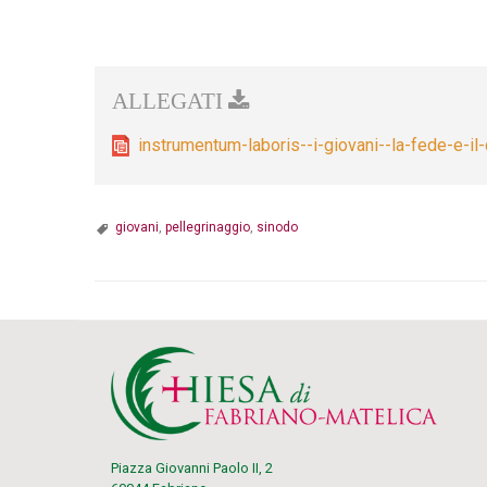
instrumentum-laboris--i-giovani--la-fede-e-i
giovani
,
pellegrinaggio
,
sinodo
Piazza Giovanni Paolo II, 2