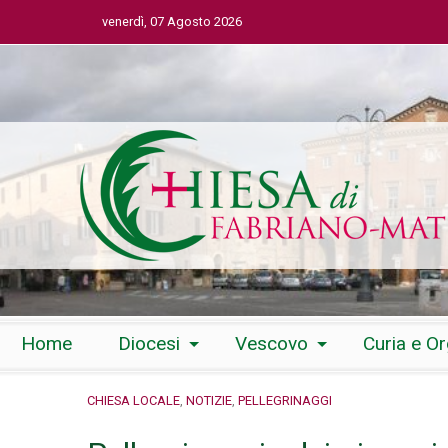
venerdì, 07 Agosto 2026
Skip
Home
Diocesi
Vescovo
Curia e O
to
content
CHIESA LOCALE
,
NOTIZIE
,
PELLEGRINAGGI