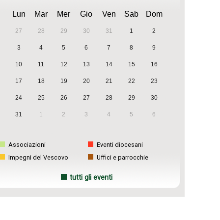
Lun
Mar
Mer
Gio
Ven
Sab
Dom
27
28
29
30
31
1
2
3
4
5
6
7
8
9
10
11
12
13
14
15
16
17
18
19
20
21
22
23
24
25
26
27
28
29
30
31
1
2
3
4
5
6
Associazioni
Eventi diocesani
Impegni del Vescovo
Uffici e parrocchie
tutti gli eventi