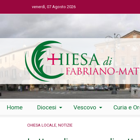
venerdì, 07 Agosto 2026
Skip
Home
Diocesi
Vescovo
Curia e O
to
content
CHIESA LOCALE
,
NOTIZIE