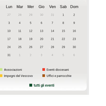
Lun
Mar
Mer
Gio
Ven
Sab
Dom
27
28
29
30
31
1
2
3
4
5
6
7
8
9
10
11
12
13
14
15
16
17
18
19
20
21
22
23
24
25
26
27
28
29
30
31
1
2
3
4
5
6
Associazioni
Eventi diocesani
Impegni del Vescovo
Uffici e parrocchie
tutti gli eventi