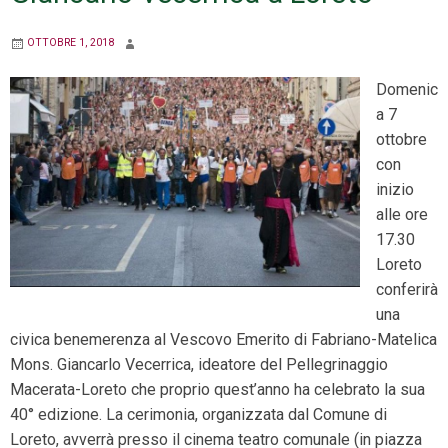
OTTOBRE 1, 2018
Domenic
a 7
ottobre
con
inizio
alle ore
17.30
Loreto
conferirà
una
civica benemerenza al Vescovo Emerito di Fabriano-Matelica
Mons. Giancarlo Vecerrica, ideatore del Pellegrinaggio
Macerata-Loreto che proprio quest’anno ha celebrato la sua
40° edizione. La cerimonia, organizzata dal Comune di
Loreto, avverrà presso il cinema teatro comunale (in piazza