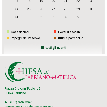
17
18
19
20
21
22
23
24
25
26
27
28
29
30
31
1
2
3
4
5
6
Associazioni
Eventi diocesani
Impegni del Vescovo
Uffici e parrocchie
tutti gli eventi
Piazza Giovanni Paolo II, 2
60044 Fabriano
Tel. (+39) 0732 3049
curiavescovile@fabriano-matelica.it