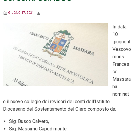
GIUGNO 17, 2021
In data
10
giugno il
Vescovo
mons.
Frances
co
Massara
ha
nominat
o il nuovo collegio dei revisori dei conti dell’Istituto
Diocesano del Sostentamento del Clero composto da:
Sig. Busco Calvero,
Sig. Massimo Capodimonte,