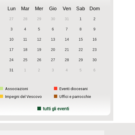
Lun
Mar
Mer
Gio
Ven
Sab
Dom
27
28
29
30
31
1
2
3
4
5
6
7
8
9
10
11
12
13
14
15
16
17
18
19
20
21
22
23
24
25
26
27
28
29
30
31
1
2
3
4
5
6
Associazioni
Eventi diocesani
Impegni del Vescovo
Uffici e parrocchie
tutti gli eventi