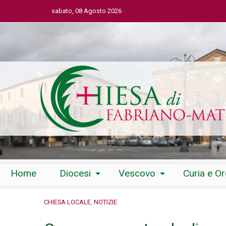
sabato, 08 Agosto 2026
Skip
Home
Diocesi
Vescovo
Curia e O
to
content
CHIESA LOCALE
,
NOTIZIE