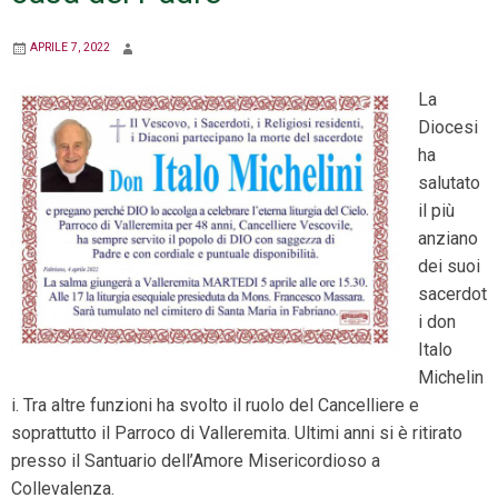
APRILE 7, 2022
La
Diocesi
ha
salutato
il più
anziano
dei suoi
sacerdot
i don
Italo
Michelin
i. Tra altre funzioni ha svolto il ruolo del Cancelliere e
soprattutto il Parroco di Valleremita. Ultimi anni si è ritirato
presso il Santuario dell’Amore Misericordioso a
Collevalenza.