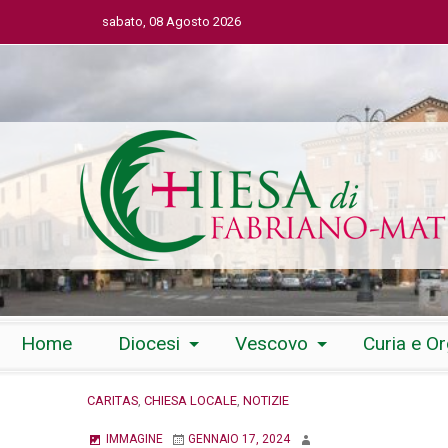
sabato, 08 Agosto 2026
Skip
Home
Diocesi
Vescovo
Curia e O
to
content
CARITAS
,
CHIESA LOCALE
,
NOTIZIE
IMMAGINE
GENNAIO 17, 2024