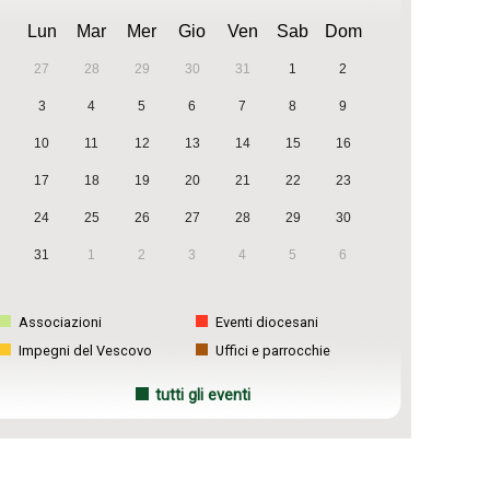
Lun
Mar
Mer
Gio
Ven
Sab
Dom
27
28
29
30
31
1
2
3
4
5
6
7
8
9
10
11
12
13
14
15
16
17
18
19
20
21
22
23
24
25
26
27
28
29
30
31
1
2
3
4
5
6
Associazioni
Eventi diocesani
Impegni del Vescovo
Uffici e parrocchie
tutti gli eventi