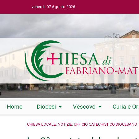
venerdì, 07 Agosto 2026
Skip
Home
Diocesi
Vescovo
Curia e O
to
content
CHIESA LOCALE
,
NOTIZIE
,
UFFICIO CATECHISTICO DIOCESANO