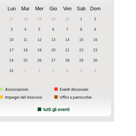
Lun
Mar
Mer
Gio
Ven
Sab
Dom
27
28
29
30
31
1
2
3
4
5
6
7
8
9
10
11
12
13
14
15
16
17
18
19
20
21
22
23
24
25
26
27
28
29
30
31
1
2
3
4
5
6
Associazioni
Eventi diocesani
Impegni del Vescovo
Uffici e parrocchie
tutti gli eventi