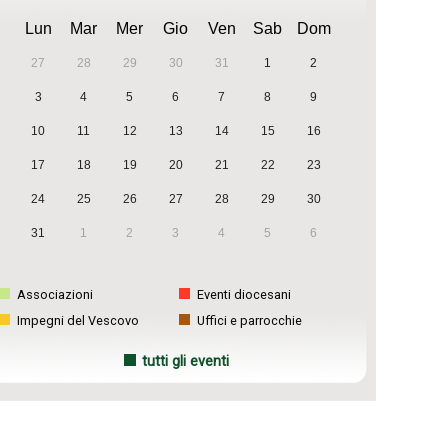
Lun
Mar
Mer
Gio
Ven
Sab
Dom
27
28
29
30
31
1
2
3
4
5
6
7
8
9
10
11
12
13
14
15
16
17
18
19
20
21
22
23
24
25
26
27
28
29
30
31
1
2
3
4
5
6
Associazioni
Eventi diocesani
Impegni del Vescovo
Uffici e parrocchie
tutti gli eventi