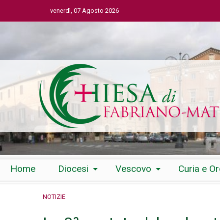
venerdì, 07 Agosto 2026
Skip
Home
Diocesi
Vescovo
Curia e O
to
content
NOTIZIE