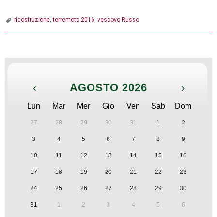
2016,
Mons.
ricostruzione
,
terremoto 2016
,
vescovo Russo
Stefano
Russo:
P
autenticità
o
sociale
s
ed
‹
AGOSTO 2026
›
t
etica
N
della
Lun
Mar
Mer
Gio
Ven
Sab
Dom
a
ricostruzione
27
28
29
30
31
1
2
v
3
4
5
6
7
8
9
i
g
10
11
12
13
14
15
16
a
17
18
19
20
21
22
23
t
24
25
26
27
28
29
30
i
31
1
2
3
4
5
6
o