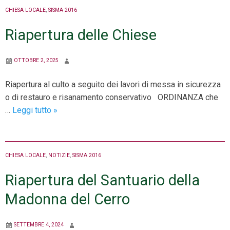
CHIESA LOCALE
,
SISMA 2016
Riapertura delle Chiese
OTTOBRE 2, 2025
Riapertura al culto a seguito dei lavori di messa in sicurezza
o di restauro e risanamento conservativo ORDINANZA che
Riapertura
…
Leggi tutto
»
delle
Chiese
CHIESA LOCALE
,
NOTIZIE
,
SISMA 2016
Riapertura del Santuario della
Madonna del Cerro
SETTEMBRE 4, 2024