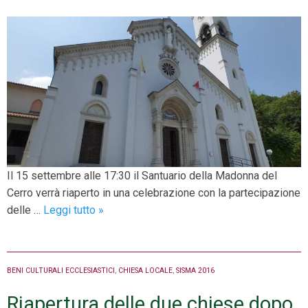
Il 15 settembre alle 17:30 il Santuario della Madonna del
Cerro verrà riaperto in una celebrazione con la partecipazione
Riapertura
delle …
Leggi tutto
»
del
Santuario
della
BENI CULTURALI ECCLESIASTICI
,
CHIESA LOCALE
,
SISMA 2016
Madonna
del
Riapertura delle due chiese dopo