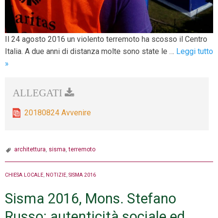
Il 24 agosto 2016 un violento terremoto ha scosso il Centro
Italia. A due anni di distanza molte sono state le …
Leggi tutto
Sisma
»
2016,
la
risposta
della
20180824 Avvenire
Chiesa
in
Italia
architettura
,
sisma
,
terremoto
CHIESA LOCALE
,
NOTIZIE
,
SISMA 2016
Sisma 2016, Mons. Stefano
Russo: autenticità sociale ed