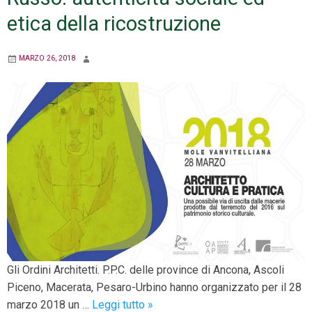
etica della ricostruzione
MARZO 26, 2018
Gli Ordini Architetti. P.P.C. delle province di Ancona, Ascoli
Piceno, Macerata, Pesaro-Urbino hanno organizzato per il 28
Sisma
marzo 2018 un …
Leggi tutto
»