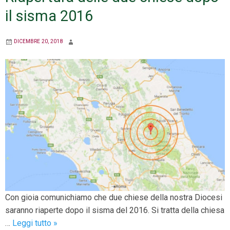
Cerro
il sisma 2016
DICEMBRE 20, 2018
Con gioia comunichiamo che due chiese della nostra Diocesi
saranno riaperte dopo il sisma del 2016. Si tratta della chiesa
Riapertura
…
Leggi tutto
»