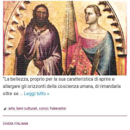
“La bellezza, proprio per la sua caratteristica di aprire e
allargare gli orizzonti della coscienza umana, di rimandarla
Corso
oltre se …
Leggi tutto
»
di
formazione
arte
,
beni culturali
,
corso
,
Faberartis
per
Operatori
CHIESA ITALIANA
dei