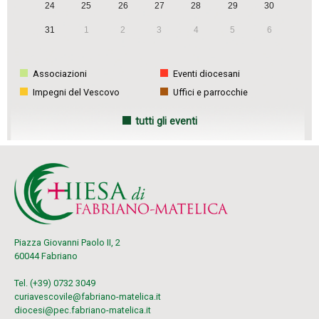
24
25
26
27
28
29
30
i
31
1
2
3
4
5
6
o
n
Associazioni
Eventi diocesani
Impegni del Vescovo
Uffici e parrocchie
tutti gli eventi
Piazza Giovanni Paolo II, 2
60044 Fabriano
Tel. (+39) 0732 3049
curiavescovile@fabriano-matelica.it
diocesi@pec.fabriano-matelica.it