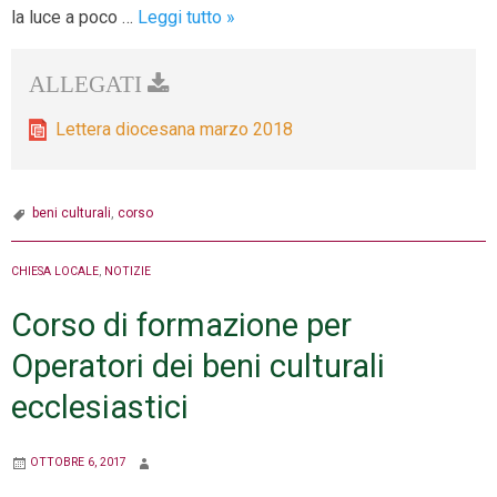
Lettera
la luce a poco …
Leggi tutto
»
diocesana
marzo
2018
Lettera diocesana marzo 2018
beni culturali
,
corso
CHIESA LOCALE
,
NOTIZIE
Corso di formazione per
Operatori dei beni culturali
ecclesiastici
OTTOBRE 6, 2017