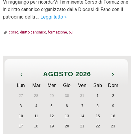
Vi raggiungo per ricordarVi l’imminente Corso di Formazione
in diritto canonico organizzato dalla Diocesi di Fano con il
Corso
patrocinio della …
Leggi tutto
»
di
formazione
corso
,
diritto canonico
,
formazione
,
pul
in
Diritto
P
Canonico
o
–
s
Diocesi
‹
AGOSTO 2026
›
t
di
N
Fano
Lun
Mar
Mer
Gio
Ven
Sab
Dom
a
e
27
28
29
30
31
1
2
P.U.L.
v
3
4
5
6
7
8
9
i
g
10
11
12
13
14
15
16
a
17
18
19
20
21
22
23
t