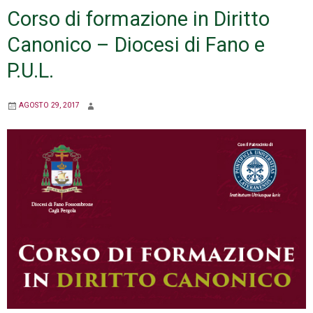
Corso di formazione in Diritto
beni
culturali
Canonico – Diocesi di Fano e
ecclesiastici
P.U.L.
AGOSTO 29, 2017