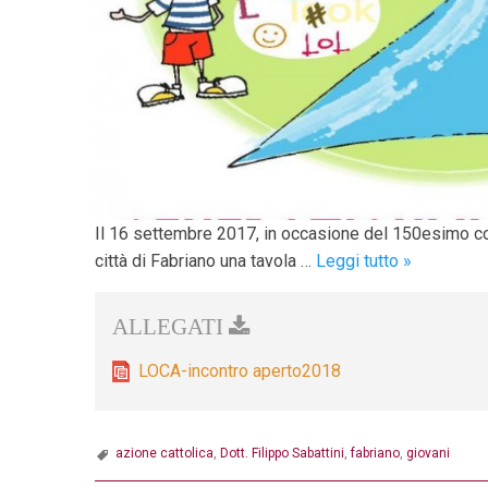
Il 16 settembre 2017, in occasione del 150esimo co
L’Azione
città di Fabriano una tavola …
Leggi tutto
»
Cattolica
diocesana
passa
la
LOCA-incontro aperto2018
parola
ai
ragazzi
azione cattolica
,
Dott. Filippo Sabattini
,
fabriano
,
giovani