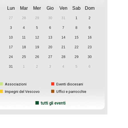
Lun
Mar
Mer
Gio
Ven
Sab
Dom
27
28
29
30
31
1
2
3
4
5
6
7
8
9
10
11
12
13
14
15
16
17
18
19
20
21
22
23
24
25
26
27
28
29
30
31
1
2
3
4
5
6
Associazioni
Eventi diocesani
Impegni del Vescovo
Uffici e parrocchie
tutti gli eventi