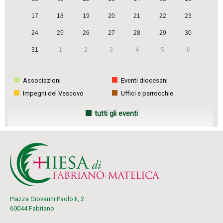
g
a
17
18
19
20
21
22
23
t
24
25
26
27
28
29
30
i
31
1
2
3
4
5
6
o
n
Associazioni
Eventi diocesani
Impegni del Vescovo
Uffici e parrocchie
tutti gli eventi
Piazza Giovanni Paolo II, 2
60044 Fabriano