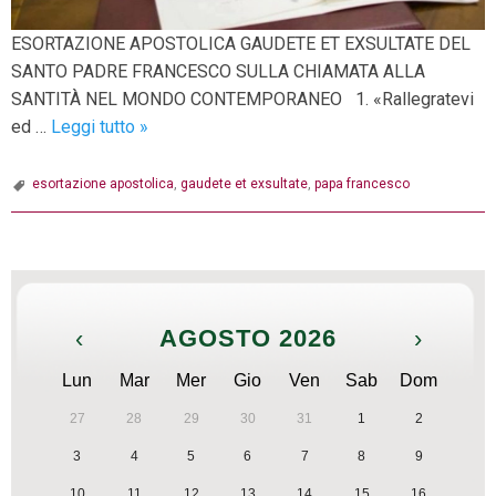
ESORTAZIONE APOSTOLICA GAUDETE ET EXSULTATE DEL
SANTO PADRE FRANCESCO SULLA CHIAMATA ALLA
SANTITÀ NEL MONDO CONTEMPORANEO 1. «Rallegratevi
“Gaudete
ed …
Leggi tutto
»
et
exsultate”:
esortazione apostolica
,
gaudete et exsultate
,
papa francesco
l’ultima
esortazione
P
apostolica
o
di
s
Papa
‹
AGOSTO 2026
›
t
Francesco
N
Lun
Mar
Mer
Gio
Ven
Sab
Dom
a
27
28
29
30
31
1
2
v
3
4
5
6
7
8
9
i
10
11
12
13
14
15
16