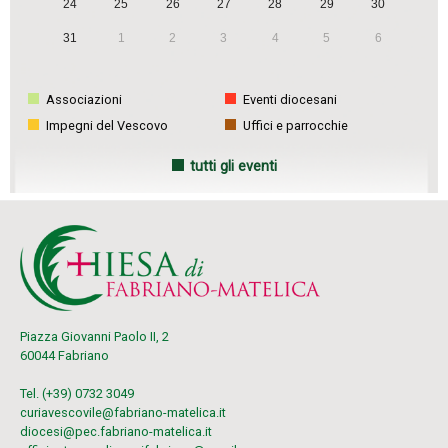
24
25
26
27
28
29
30
i
31
1
2
3
4
5
6
o
n
Associazioni
Eventi diocesani
Impegni del Vescovo
Uffici e parrocchie
tutti gli eventi
Piazza Giovanni Paolo II, 2
60044 Fabriano
Tel. (+39) 0732 3049
curiavescovile@fabriano-matelica.it
diocesi@pec.fabriano-matelica.it