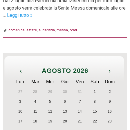
Dal 2 luglio alla Parrocchia della Misericordia per tutto luglio
e agosto verrà celebrata la Santa Messa domenicale alle ore
Messa
…
Leggi tutto
»
alla
fine
domenica
,
estate
,
eucaristia
,
messa
,
orari
della
domenica
P
–
o
21:15
s
‹
AGOSTO 2026
›
t
N
Lun
Mar
Mer
Gio
Ven
Sab
Dom
a
27
28
29
30
31
1
2
v
3
4
5
6
7
8
9
i
g
10
11
12
13
14
15
16
a
17
18
19
20
21
22
23
t