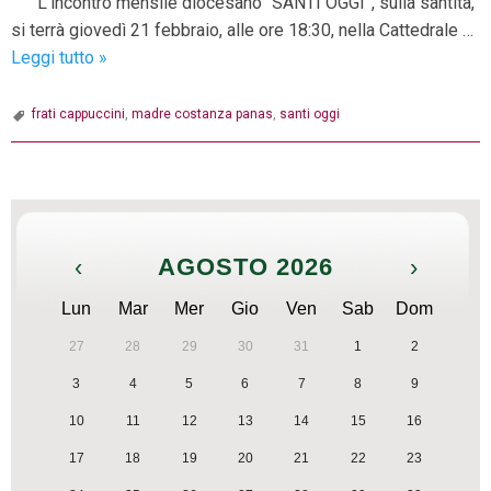
L’incontro mensile diocesano “SANTI OGGI”, sulla santità,
si terrà giovedì 21 febbraio, alle ore 18:30, nella Cattedrale …
La
Leggi tutto
»
santità
a
frati cappuccini
,
madre costanza panas
,
santi oggi
Fabriano:
madre
P
Costanza
o
Panas
s
‹
AGOSTO 2026
›
t
N
Lun
Mar
Mer
Gio
Ven
Sab
Dom
a
27
28
29
30
31
1
2
v
3
4
5
6
7
8
9
i
g
10
11
12
13
14
15
16
a
17
18
19
20
21
22
23
t