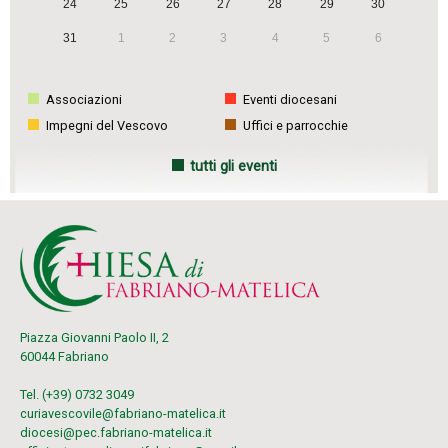
24
25
26
27
28
29
30
i
31
1
2
3
4
5
6
o
n
Associazioni
Eventi diocesani
Impegni del Vescovo
Uffici e parrocchie
tutti gli eventi
Piazza Giovanni Paolo II, 2
60044 Fabriano
Tel. (+39) 0732 3049
curiavescovile@fabriano-matelica.it
diocesi@pec.fabriano-matelica.it