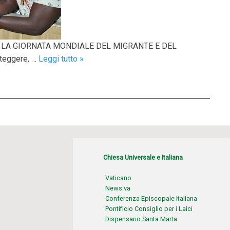
LA GIORNATA MONDIALE DEL MIGRANTE E DEL
Messaggio
oteggere, …
Leggi tutto
»
del
Papa
per
la
Giornata
Mondiale
del
Chiesa Universale e Italiana
Migrante
e
Vaticano
del
News.va
Rifugiato
Conferenza Episcopale Italiana
Pontificio Consiglio per i Laici
2018
Dispensario Santa Marta