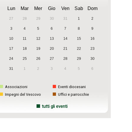
Lun
Mar
Mer
Gio
Ven
Sab
Dom
27
28
29
30
31
1
2
3
4
5
6
7
8
9
10
11
12
13
14
15
16
17
18
19
20
21
22
23
24
25
26
27
28
29
30
31
1
2
3
4
5
6
Associazioni
Eventi diocesani
Impegni del Vescovo
Uffici e parrocchie
tutti gli eventi