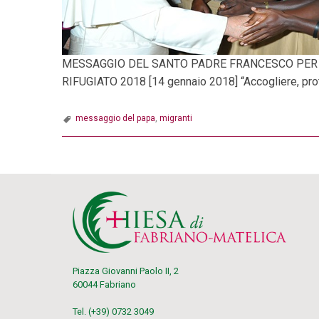
MESSAGGIO DEL SANTO PADRE FRANCESCO PER 
RIFUGIATO 2018 [14 gennaio 2018] “Accogliere, pr
messaggio del papa
,
migranti
P
o
s
t
Piazza Giovanni Paolo II, 2
N
60044 Fabriano
Tel. (+39) 0732 3049