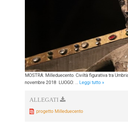
MOSTRA: Milleduecento. Civiltà figurativa tra Umbr
Milleduecen
novembre 2018 LUOGO: …
Leggi tutto
»
–
Civiltà
figurativa
tra
progetto Milleduecento
Umbria
e