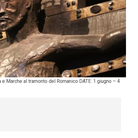
ia e Marche al tramonto del Romanico DATE: 1 giugno – 4
to