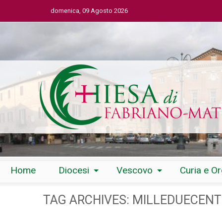
domenica, 09 Agosto 2026
Skip
Home
Diocesi
Vescovo
Curia e O
to
content
TAG ARCHIVES:
MILLEDUECEN