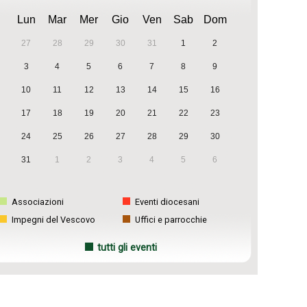
Lun
Mar
Mer
Gio
Ven
Sab
Dom
27
28
29
30
31
1
2
3
4
5
6
7
8
9
10
11
12
13
14
15
16
17
18
19
20
21
22
23
24
25
26
27
28
29
30
31
1
2
3
4
5
6
Associazioni
Eventi diocesani
Impegni del Vescovo
Uffici e parrocchie
tutti gli eventi