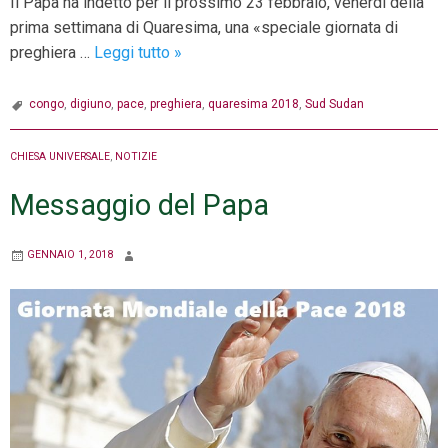
Il Papa ha indetto per il prossimo 23 febbraio, venerdì della
prima settimana di Quaresima, una «speciale giornata di
23
preghiera …
Leggi tutto
»
FEBBRAIO:
Preghiera
congo
,
digiuno
,
pace
,
preghiera
,
quaresima 2018
,
Sud Sudan
e
digiuno
CHIESA UNIVERSALE
,
NOTIZIE
per
Messaggio del Papa
la
pace
GENNAIO 1, 2018