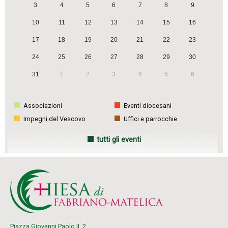
3
4
5
6
7
8
9
i
g
10
11
12
13
14
15
16
a
17
18
19
20
21
22
23
t
24
25
26
27
28
29
30
i
31
1
2
3
4
5
6
o
n
Associazioni
Eventi diocesani
Impegni del Vescovo
Uffici e parrocchie
tutti gli eventi
Piazza Giovanni Paolo II, 2