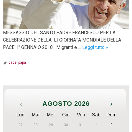
MESSAGGIO DEL SANTO PADRE FRANCESCO PER LA
CELEBRAZIONE DELLA LI GIORNATA MONDIALE DELLA
Messaggio
PACE 1° GENNAIO 2018 Migranti e …
Leggi tutto
»
del
Papa
pace
,
papa
P
o
s
‹
AGOSTO 2026
›
t
N
Lun
Mar
Mer
Gio
Ven
Sab
Dom
a
27
28
29
30
31
1
2
v