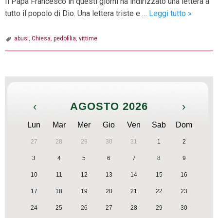
Il Papa Francesco in questi giorni ha indirizzato una lettera a
Il
tutto il popolo di Dio. Una lettera triste e …
Leggi tutto
»
Papa
scrive
abusi
,
Chiesa
,
pedofilia
,
vittime
una
lettera
P
a
o
tutti
s
noi
‹
AGOSTO 2026
›
t
N
Lun
Mar
Mer
Gio
Ven
Sab
Dom
a
27
28
29
30
31
1
2
v
3
4
5
6
7
8
9
i
g
10
11
12
13
14
15
16
a
17
18
19
20
21
22
23
t
24
25
26
27
28
29
30
i