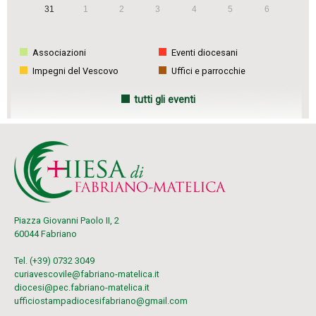
31
1
2
3
4
5
6
o
n
Associazioni
Eventi diocesani
Impegni del Vescovo
Uffici e parrocchie
tutti gli eventi
Piazza Giovanni Paolo II, 2
60044 Fabriano
Tel. (+39) 0732 3049
curiavescovile@fabriano-matelica.it
diocesi@pec.fabriano-matelica.it
ufficiostampadiocesifabriano@gmail.com