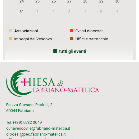
24
25
26
27
28
29
30
i
31
1
2
3
4
5
6
o
n
Associazioni
Eventi diocesani
Impegni del Vescovo
Uffici e parrocchie
tutti gli eventi
Piazza Giovanni Paolo II, 2
60044 Fabriano
Tel. (+39) 0732 3049
curiavescovile@fabriano-matelica.it
diocesi@pec.fabriano-matelica.it