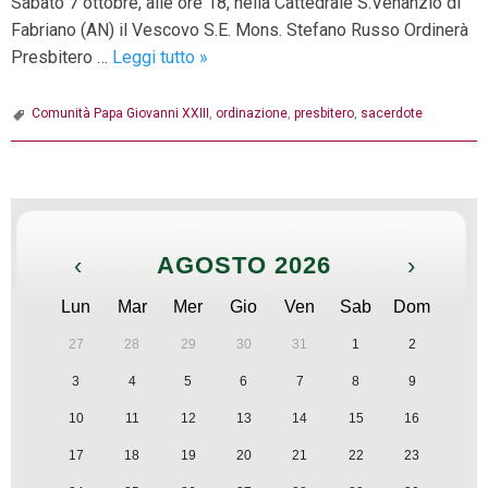
Sabato 7 ottobre, alle ore 18, nella Cattedrale S.Venanzio di
Fabriano (AN) il Vescovo S.E. Mons. Stefano Russo Ordinerà
Diocesi
Presbitero …
Leggi tutto
»
di
Fabriano-
Comunità Papa Giovanni XXIII
,
ordinazione
,
presbitero
,
sacerdote
Matelica
in
P
festa:
o
presto
s
un
‹
AGOSTO 2026
›
t
nuovo
N
sacerdote
Lun
Mar
Mer
Gio
Ven
Sab
Dom
a
27
28
29
30
31
1
2
v
3
4
5
6
7
8
9
i
g
10
11
12
13
14
15
16
a
17
18
19
20
21
22
23
t