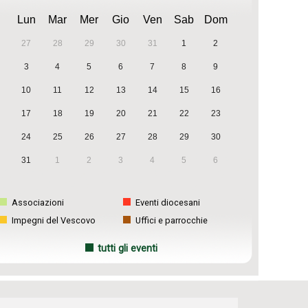
Lun
Mar
Mer
Gio
Ven
Sab
Dom
27
28
29
30
31
1
2
3
4
5
6
7
8
9
10
11
12
13
14
15
16
17
18
19
20
21
22
23
24
25
26
27
28
29
30
31
1
2
3
4
5
6
Associazioni
Eventi diocesani
Impegni del Vescovo
Uffici e parrocchie
tutti gli eventi