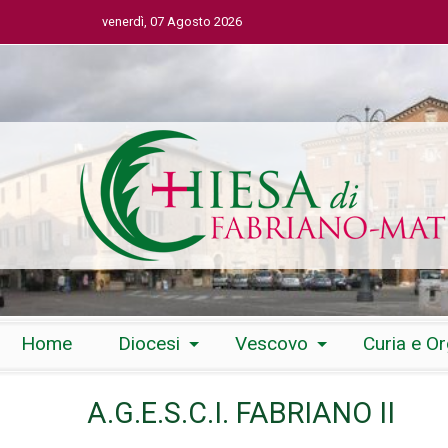
venerdì, 07 Agosto 2026
Skip
Home
Diocesi
Vescovo
Curia e O
to
content
A.G.E.S.C.I. FABRIANO II