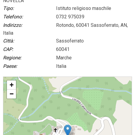
NOVELLA
Tipo:
Istituto religioso maschile
Telefono:
0732 975039
Indirizzo:
Rotondo, 60041 Sassoferrato, AN,
Italia
Città:
Sassoferrato
CAP:
60041
Regione:
Marche
Paese:
Italia
ARALDI DELLA BUONA NOVELLA
+
−