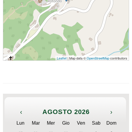
Leaflet
| Map data ©
OpenStreetMap
contributors
‹
AGOSTO 2026
›
Lun
Mar
Mer
Gio
Ven
Sab
Dom