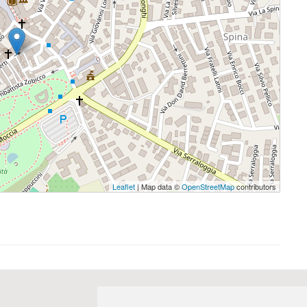
Leaflet
| Map data ©
OpenStreetMap
contributors