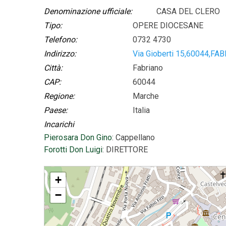
Denominazione ufficiale:
CASA DEL CLERO
Tipo:
OPERE DIOCESANE
Telefono:
0732 4730
Indirizzo:
Via Gioberti 15,60044,FAB
Città:
Fabriano
CAP:
60044
Regione:
Marche
Paese:
Italia
Incarichi
Pierosara Don Gino
: Cappellano
Forotti Don Luigi
: DIRETTORE
CASA DEL CLERO
+
−