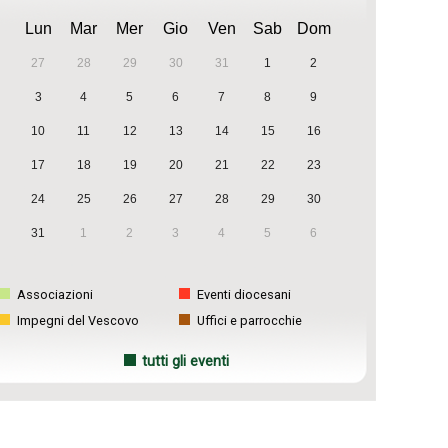
Lun
Mar
Mer
Gio
Ven
Sab
Dom
27
28
29
30
31
1
2
3
4
5
6
7
8
9
10
11
12
13
14
15
16
17
18
19
20
21
22
23
24
25
26
27
28
29
30
31
1
2
3
4
5
6
Associazioni
Eventi diocesani
Impegni del Vescovo
Uffici e parrocchie
tutti gli eventi