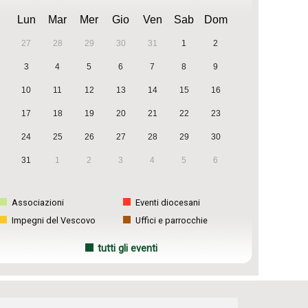
Lun
Mar
Mer
Gio
Ven
Sab
Dom
27
28
29
30
31
1
2
3
4
5
6
7
8
9
10
11
12
13
14
15
16
17
18
19
20
21
22
23
24
25
26
27
28
29
30
31
1
2
3
4
5
6
Associazioni
Eventi diocesani
Impegni del Vescovo
Uffici e parrocchie
tutti gli eventi