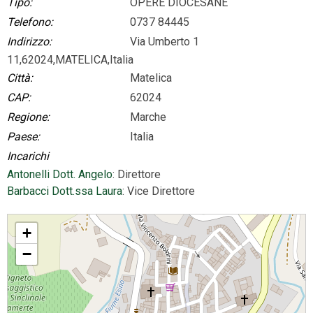
Tipo:
OPERE DIOCESANE
Telefono:
0737 84445
Indirizzo:
Via Umberto 1
11,62024,MATELICA,Italia
Città:
Matelica
CAP:
62024
Regione:
Marche
Paese:
Italia
Incarichi
Antonelli Dott. Angelo
: Direttore
Barbacci Dott.ssa Laura
: Vice Direttore
Museo Piersanti
+
−