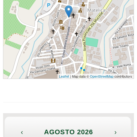
Leaflet
| Map data ©
OpenStreetMap
contributors
‹
AGOSTO 2026
›