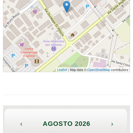
Leaflet
| Map data ©
OpenStreetMap
contributors
‹
AGOSTO 2026
›